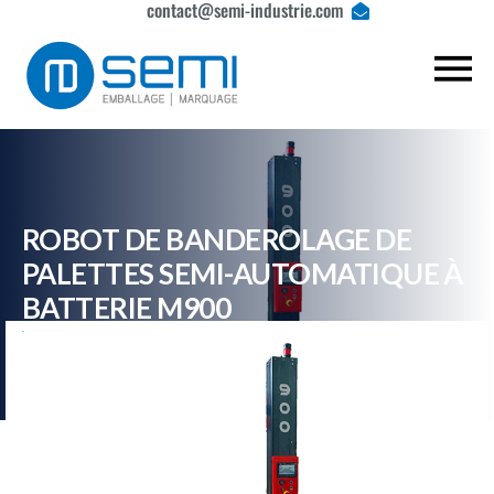
contact@semi-industrie.com
ROBOT DE BANDEROLAGE DE
PALETTES SEMI-AUTOMATIQUE À
BATTERIE M900
SEMI sarl
> ROBOT DE BANDEROLAGE DE PALETTES SEMI-AUTOMATIQUE À BATTERIE M900