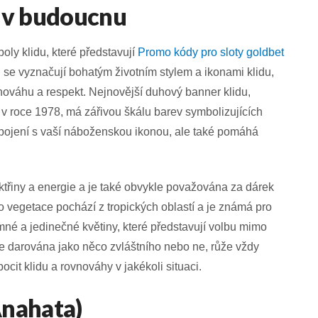
o v budoucnu
oly klidu, které představují
Promo kódy pro sloty goldbet
 se vyznačují bohatým životním stylem a ikonami klidu,
nováhu a respekt. Nejnovější duhový banner klidu,
 roce 1978, má zářivou škálu barev symbolizujících
spojení s vaší náboženskou ikonou, ale také pomáhá
třiny a energie a je také obvykle považována za dárek
ato vegetace pochází z tropických oblastí a je známá pro
emné a jedinečné květiny, které představují volbu mimo
 je darována jako něco zvláštního nebo ne, růže vždy
cit klidu a rovnováhy v jakékoli situaci.
Anahata)