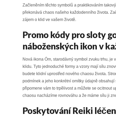
Začleněním těchto symbolů a praktikováním takovýc
překonává chaos našeho každodenního života.
Zač
zájem o klid ve vašem životě.
Promo kódy pro sloty go
náboženských ikon v ka
Nová ikona Óm, starodávný symbol zvuku trhu, je 
klidu. Tyto jednoduché formy a vzory mají sílu znovu
budete klidní uprostřed nového chaosu života. Stro
podmínek a jeho konkrétní omítky údajně obsahují s
připomene vám to trpělivost a můžete se ocitnout 
chaosu nacházíme rovnováhu a že máme sílu ji znov
Poskytování Reiki léčení