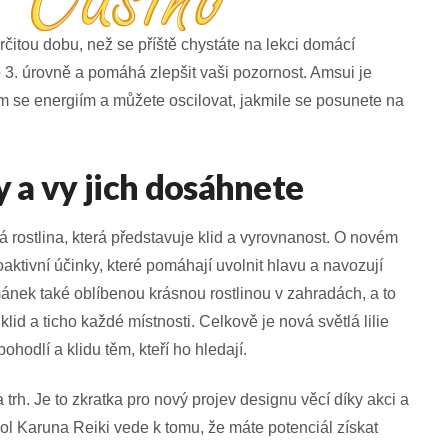
určitou dobu, než se příště chystáte na lekci domácí
3. úrovně a pomáhá zlepšit vaši pozornost. Amsui je
m se energiím a můžete oscilovat, jakmile se posunete na
 a vy jich dosáhnete
á rostlina, která představuje klid a vyrovnanost. O novém
ktivní účinky, které pomáhají uvolnit hlavu a navozují
mánek také oblíbenou krásnou rostlinou v zahradách, a to
lid a ticho každé místnosti. Celkově je nová světlá lilie
hodlí a klidu těm, kteří ho hledají.
a trh. Je to zkratka pro nový projev designu věcí díky akci a
ol Karuna Reiki vede k tomu, že máte potenciál získat