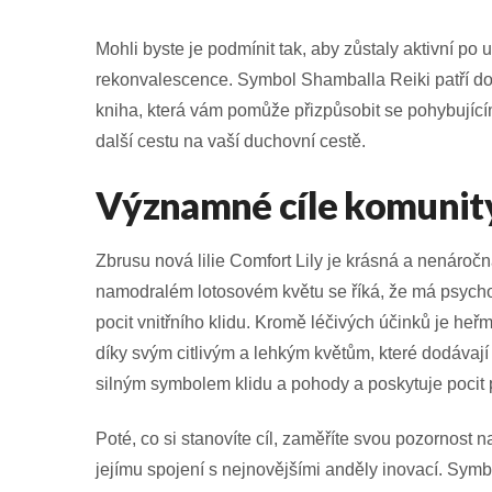
Mohli byste je podmínit tak, aby zůstaly aktivní po 
rekonvalescence. Symbol Shamballa Reiki patří do 
kniha, která vám pomůže přizpůsobit se pohybující
další cestu na vaší duchovní cestě.
Významné cíle komunity
Zbrusu nová lilie Comfort Lily je krásná a nenáročn
namodralém lotosovém květu se říká, že má psychoa
pocit vnitřního klidu. Kromě léčivých účinků je heř
díky svým citlivým a lehkým květům, které dodávají k
silným symbolem klidu a pohody a poskytuje pocit po
Poté, co si stanovíte cíl, zaměříte svou pozornost n
jejímu spojení s nejnovějšími anděly inovací. Symb