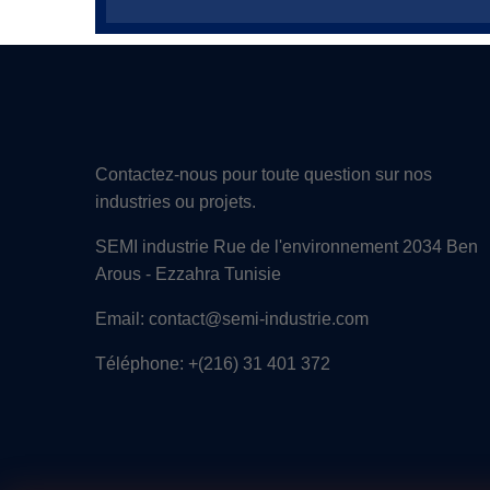
Contactez-nous pour toute question sur nos
industries ou projets.
SEMI industrie Rue de l'environnement 2034 Ben
Arous - Ezzahra Tunisie
Email: contact@semi-industrie.com
Téléphone: +(216) 31 401 372