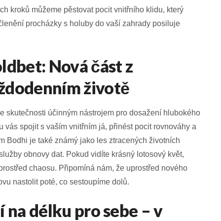
h kroků můžeme pěstovat pocit vnitřního klidu, který
lenění procházky s holuby do vaší zahrady posiluje
ldbet: Nová část z
ždodenním životě
ve skutečnosti účinným nástrojem pro dosažení hlubokého
 vás spojit s vaším vnitřním já, přinést pocit rovnováhy a
m Bodhi je také známý jako les ztracených životních
lužby obnovy dat. Pokud vidíte krásný lotosový květ,
uprostřed chaosu. Připomíná nám, že uprostřed nového
u nastolit poté, co sestoupíme dolů.
 na délku pro sebe – v