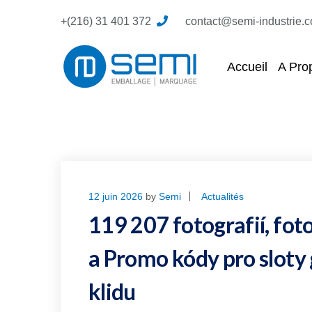
+(216) 31 401 372
contact@semi-industrie.
Accueil
A Pro
12 juin 2026
by
Semi
Actualités
119 207 fotografií, fot
a Promo kódy pro sloty 
klidu