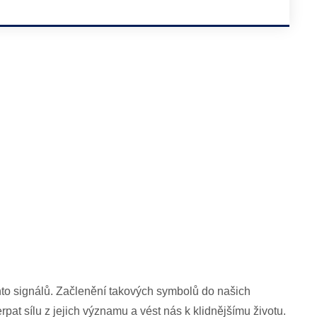
hto signálů. Začlenění takových symbolů do našich
at sílu z jejich významu a vést nás k klidnějšímu životu.