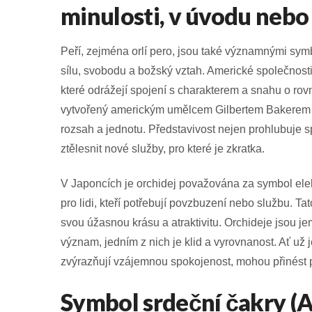
minulosti, v úvodu neb
Peří, zejména orlí pero, jsou také významnými symb
sílu, svobodu a božský vztah. Americké společnosti
které odrážejí spojení s charakterem a snahu o rov
vytvořený americkým umělcem Gilbertem Bakerem v
rozsah a jednotu. Představivost nejen prohlubuje 
ztělesnit nové služby, pro které je zkratka.
V Japoncích je orchidej považována za symbol elek
pro lidi, kteří potřebují povzbuzení nebo službu. T
svou úžasnou krásu a atraktivitu. Orchideje jsou j
význam, jedním z nich je klid a vyrovnanost. Ať už
zvýrazňují vzájemnou spokojenost, mohou přinést po
Symbol srdeční čakry (