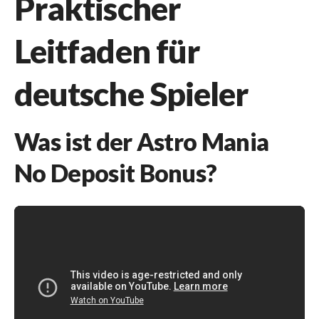
Praktischer
Leitfaden für
deutsche Spieler
Was ist der Astro Mania
No Deposit Bonus?