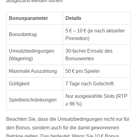
ausgezahlt werden dürfen.
Bonusparameter
Details
5 € – 10 € (je nach aktueller
Bonusbetrag
Promotion)
Umsatzbedingungen
30‑facher Einsatz des
(Wagering)
Bonuswertes
Maximale Auszahlung
50 € pro Spieler
Gültigkeit
7 Tage nach Gutschrift
Nur ausgewählte Slots (RTP
Spielbeschränkungen
≥ 96 %)
Beachten Sie, dass die Umsatzbedingungen nicht nur für
den Bonus, sondern auch für die damit gewonnenen
Beträge gelten. Das bedeutet: Wenn Sie 10 € Bonus