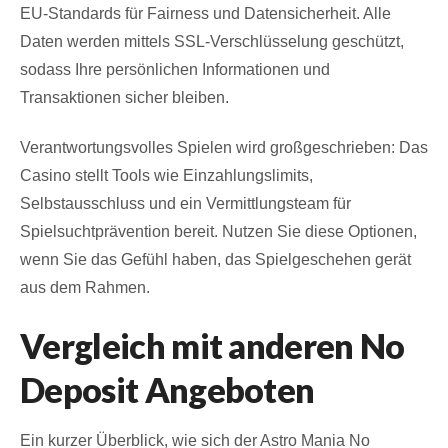
EU‑Standards für Fairness und Datensicherheit. Alle
Daten werden mittels SSL‑Verschlüsselung geschützt,
sodass Ihre persönlichen Informationen und
Transaktionen sicher bleiben.
Verantwortungsvolles Spielen wird großgeschrieben: Das
Casino stellt Tools wie Einzahlungslimits,
Selbstausschluss und ein Vermittlungsteam für
Spielsuchtprävention bereit. Nutzen Sie diese Optionen,
wenn Sie das Gefühl haben, das Spielgeschehen gerät
aus dem Rahmen.
Vergleich mit anderen No
Deposit Angeboten
Ein kurzer Überblick, wie sich der Astro Mania No