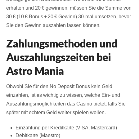
erhalten und 20 € gewinnen, müssen Sie die Summe von
30 € (10 € Bonus + 20 € Gewinn) 30‑mal umsetzen, bevor
Sie den Gewinn auszahlen lassen können.
Zahlungsmethoden und
Auszahlungszeiten bei
Astro Mania
Obwohl Sie für den No Deposit Bonus kein Geld
einzahlen, ist es wichtig zu wissen, welche Ein‑ und
Auszahlungsmöglichkeiten das Casino bietet, falls Sie
später mit echtem Geld weiter spielen wollen.
Einzahlung per Kreditkarte (VISA, Mastercard)
Debitkarte (Maestro)