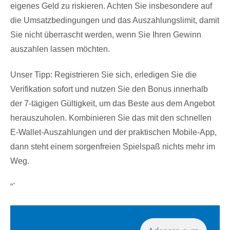
eigenes Geld zu riskieren. Achten Sie insbesondere auf
die Umsatzbedingungen und das Auszahlungslimit, damit
Sie nicht überrascht werden, wenn Sie Ihren Gewinn
auszahlen lassen möchten.
Unser Tipp: Registrieren Sie sich, erledigen Sie die
Verifikation sofort und nutzen Sie den Bonus innerhalb
der 7‑tägigen Gültigkeit, um das Beste aus dem Angebot
herauszuholen. Kombinieren Sie das mit den schnellen
E‑Wallet‑Auszahlungen und der praktischen Mobile‑App,
dann steht einem sorgenfreien Spielspaß nichts mehr im
Weg.
“`