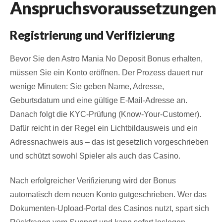
Anspruchsvoraussetzungen
Registrierung und Verifizierung
Bevor Sie den Astro Mania No Deposit Bonus erhalten,
müssen Sie ein Konto eröffnen. Der Prozess dauert nur
wenige Minuten: Sie geben Name, Adresse,
Geburtsdatum und eine gültige E‑Mail‑Adresse an.
Danach folgt die KYC‑Prüfung (Know‑Your‑Customer).
Dafür reicht in der Regel ein Lichtbildausweis und ein
Adressnachweis aus – das ist gesetzlich vorgeschrieben
und schützt sowohl Spieler als auch das Casino.
Nach erfolgreicher Verifizierung wird der Bonus
automatisch dem neuen Konto gutgeschrieben. Wer das
Dokumenten‑Upload‑Portal des Casinos nutzt, spart sich