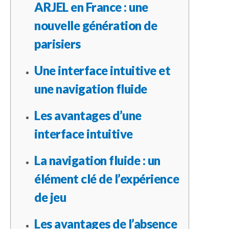
ARJEL en France : une
nouvelle génération de
parisiers
Une interface intuitive et
une navigation fluide
Les avantages d’une
interface intuitive
La navigation fluide : un
élément clé de l’expérience
de jeu
Les avantages de l’absence