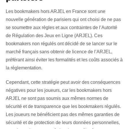
Les bookmakers hors ARJEL en France sont une
nouvelle génération de parisiers qui ont choisi de ne pas
se soumettre aux règles et aux contraintes de l’Autorité
de Régulation des Jeux en Ligne (ARJEL). Ces
bookmakers non régulés ont décidé de se lancer sur le
marché français sans obtenir de licence de l’ARJEL,
préférant ainsi éviter les formalités et les coûts associés à
la réglementation.
Cependant, cette stratégie peut avoir des conséquences
négatives pour les joueurs, car les bookmakers hors
ARJEL ne sont pas soumis aux mêmes normes de
sécurité et de transparence que les bookmakers régulés.
Les joueurs ne bénéficient pas des mêmes garanties de
sécurité et de protection de leurs données personnelles,