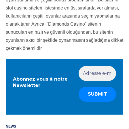
slot casino siteleri listesinde en üst sıralarda yer alması,
kullanıcıların çeşitli oyunlar arasında seçim yapmalarına
olanak tanır. Ayrıca, “Diamonds Casino” sitenin
sunucuları en hızlı ve güvenli olduğundan, bu sitenin
oyunların akıcı bir şekilde oynanmasını sağladığına dikkat
çekmek önemlidir.
Abonnez vous à notre
Newsletter
NEWS