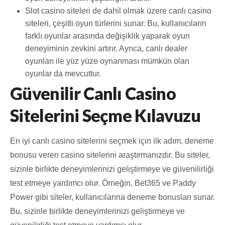
Slot casino siteleri de dahil olmak üzere canlı casino
siteleri, çeşitli oyun türlerini sunar. Bu, kullanıcıların
farklı oyunlar arasında değişiklik yaparak oyun
deneyiminin zevkini artırır. Ayrıca, canlı dealer
oyunları ile yüz yüze oynanması mümkün olan
oyunlar da mevcuttur.
Güvenilir Canlı Casino
Sitelerini Seçme Kılavuzu
En iyi canlı casino sitelerini seçmek için ilk adım, deneme
bonusu veren casino sitelerini araştırmanızdır. Bu siteler,
sizinle birlikte deneyimlerinizi geliştirmeye ve güvenilirliği
test etmeye yardımcı olur. Örneğin, Bet365 ve Paddy
Power gibi siteler, kullanıcılarına deneme bonusları sunar.
Bu, sizinle birlikte deneyimlerinizi geliştirmeye ve