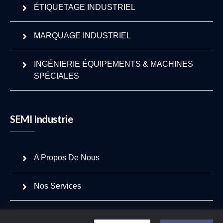
ÉTIQUETAGE INDUSTRIEL
MARQUAGE INDUSTRIEL
INGÉNIERIE ÉQUIPEMENTS & MACHINES
SPÉCIALES
SEMI Industrie
A Propos De Nous
Nos Services
Projets