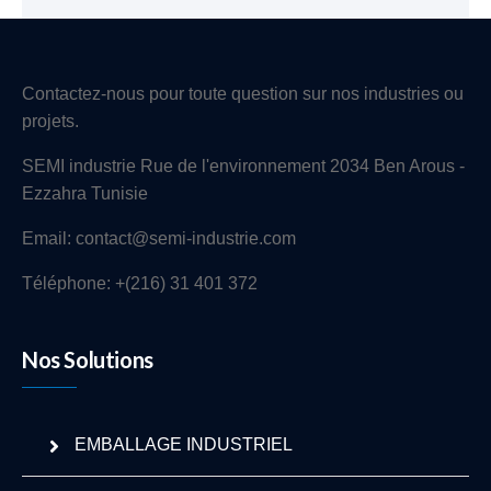
Contactez-nous pour toute question sur nos industries ou
projets.
SEMI industrie Rue de l'environnement 2034 Ben Arous -
Ezzahra Tunisie
Email: contact@semi-industrie.com
Téléphone: +(216) 31 401 372
Nos Solutions
EMBALLAGE INDUSTRIEL