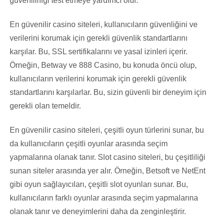
güvenilirliği test etmeye yardımcı olur.
En güvenilir casino siteleri, kullanıcıların güvenliğini ve
verilerini korumak için gerekli güvenlik standartlarını
karşılar. Bu, SSL sertifikalarını ve yasal izinleri içerir.
Örneğin, Betway ve 888 Casino, bu konuda öncü olup,
kullanıcıların verilerini korumak için gerekli güvenlik
standartlarını karşılarlar. Bu, sizin güvenli bir deneyim için
gerekli olan temeldir.
En güvenilir casino siteleri, çeşitli oyun türlerini sunar, bu
da kullanıcıların çeşitli oyunlar arasında seçim
yapmalarına olanak tanır. Slot casino siteleri, bu çeşitliliği
sunan siteler arasında yer alır. Örneğin, Betsoft ve NetEnt
gibi oyun sağlayıcıları, çeşitli slot oyunları sunar. Bu,
kullanıcıların farklı oyunlar arasında seçim yapmalarına
olanak tanır ve deneyimlerini daha da zenginleştirir.