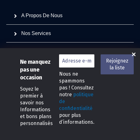
A Propos De Nous
Nos Services
Projets
Ne manquez
Actualités
pas une
Nous ne
occasion
spammons
Contactez Nous
pas ! Consultez
Soyez le
notre
politique
premier à
de
savoir nos
confidentialité
Informations
pour plus
et bons plans
© 2019 Solustrid Industry Theme. All rights reserved.
d’informations.
personnalisés