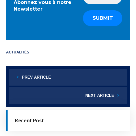
Abonnez vous à notre
Newsletter
ACTUALITÉS
PREV ARTICLE
NEXT ARTICLE
Recent Post