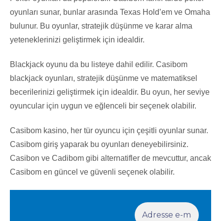
oyunları sunar, bunlar arasında Texas Hold’em ve Omaha
bulunur. Bu oyunlar, stratejik düşünme ve karar alma
yeteneklerinizi geliştirmek için idealdir.
Blackjack oyunu da bu listeye dahil edilir. Casibom
blackjack oyunları, stratejik düşünme ve matematiksel
becerilerinizi geliştirmek için idealdir. Bu oyun, her seviye
oyuncular için uygun ve eğlenceli bir seçenek olabilir.
Casibom kasino, her tür oyuncu için çeşitli oyunlar sunar.
Casibom giriş yaparak bu oyunları deneyebilirsiniz.
Casibon ve Cadibom gibi alternatifler de mevcuttur, ancak
Casibom en güncel ve güvenli seçenek olabilir.