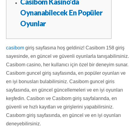
Casibom Kasino’da
Oynanabilecek En Popüler
Oyunlar
casibom
giriş sayfasına hoş geldiniz! Casibom 158 giriş
sayesinde, en güncel ve güvenli oyunlarla tanışabilirsiniz.
Casibom casino, her kullanıcı için özel bir deneyim sunar.
Casibom guncel giriş sayfasında, en popüler oyunları ve
en iyi bonusları bulabilirsiniz. Casibom guncel giris
sayfasında, en güncel güncellemeleri ve en iyi oyunları
keşfedin. Casibon ve Casibom giriş sayfalarında, en
güvenli ve hızlı kayıtları ve girişlerini yapabilirsiniz.
Casıbom giriş sayfasında, en güncel ve en iyi oyunları
deneyebilirsiniz.