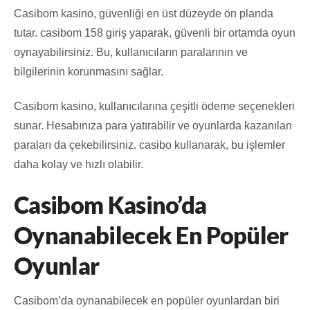
Casibom kasino, güvenliği en üst düzeyde ön planda
tutar. casibom 158 giriş yaparak, güvenli bir ortamda oyun
oynayabilirsiniz. Bu, kullanıcıların paralarının ve
bilgilerinin korunmasını sağlar.
Casibom kasino, kullanıcılarına çeşitli ödeme seçenekleri
sunar. Hesabınıza para yatırabilir ve oyunlarda kazanılan
paraları da çekebilirsiniz. casibo kullanarak, bu işlemler
daha kolay ve hızlı olabilir.
Casibom Kasino’da
Oynanabilecek En Popüler
Oyunlar
Casibom’da oynanabilecek en popüler oyunlardan biri