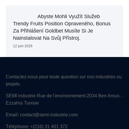
Abyste Mohli Využít Služeb
Trendy Fruits Position Opraveného, Bonus
Za Přihlášení Goldbet ​​musíte Si Je
Nainstalovat Na Svůj Přístroj.
12 juin 2026
Contactez-nous pour toute question sur nos industries ou
projets.
SEMI industrie Rue de l'environnement 2034 Ben Arous -
Ezzahra Tunisie
Email: contact@semi-industrie.com
Téléphone: +(216) 31 401 372