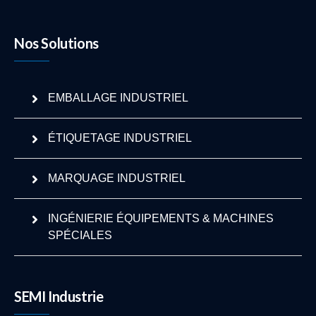
Nos Solutions
EMBALLAGE INDUSTRIEL
ÉTIQUETAGE INDUSTRIEL
MARQUAGE INDUSTRIEL
INGÉNIERIE ÉQUIPEMENTS & MACHINES
SPÉCIALES
SEMI Industrie