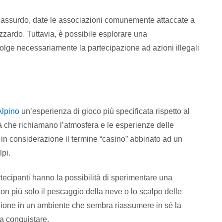
e assurdo, date le associazioni comunemente attaccate a
’azzardo. Tuttavia, è possibile esplorare una
lge necessariamente la partecipazione ad azioni illegali
Alpino
un’esperienza di gioco più specificata rispetto al
tà che richiamano l’atmosfera e le esperienze delle
 considerazione il termine “casino” abbinato ad un
pi.
partecipanti hanno la possibilità di sperimentare una
on più solo il pescaggio della neve o lo scalpo delle
one in un ambiente che sembra riassumere in sé la
a conquistare.