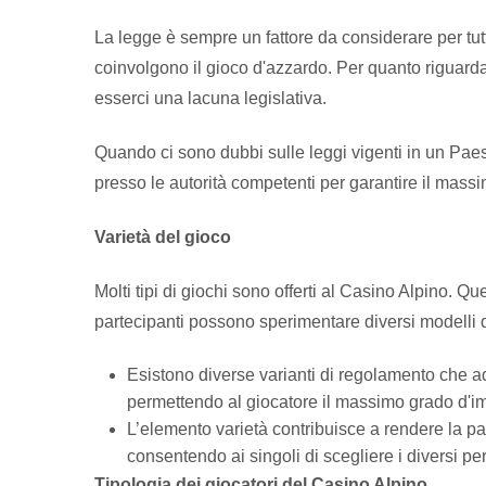
La legge è sempre un fattore da considerare per tutti
coinvolgono il gioco d'azzardo. Per quanto riguarda
esserci una lacuna legislativa.
Quando ci sono dubbi sulle leggi vigenti in un Pae
presso le autorità competenti per garantire il massi
Varietà del gioco
Molti tipi di giochi sono offerti al Casino Alpino. Q
partecipanti possono sperimentare diversi modelli di
Esistono diverse varianti di regolamento che adat
permettendo al giocatore il massimo grado d'i
L’elemento varietà contribuisce a rendere la p
consentendo ai singoli di scegliere i diversi pe
Tipologia dei giocatori del Casino Alpino