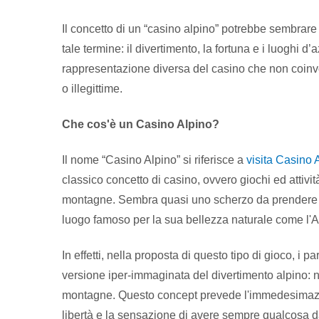
Il concetto di un “casino alpino” potrebbe sembrar
tale termine: il divertimento, la fortuna e i luoghi d
rappresentazione diversa del casino che non coinvo
o illegittime.
Che cos'è un Casino Alpino?
Il nome “Casino Alpino” si riferisce a
visita Casino 
classico concetto di casino, ovvero giochi ed attivi
montagne. Sembra quasi uno scherzo da prendere in
luogo famoso per la sua bellezza naturale come l'Al
In effetti, nella proposta di questo tipo di gioco, i 
versione iper-immaginata del divertimento alpino: n
montagne. Questo concept prevede l'immedesimazi
libertà e la sensazione di avere sempre qualcosa d