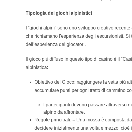
Tipologia dei giochi alpinistici
I “giochi alpini” sono uno sviluppo creativo recente 
che richiamano l'esperienza degli escursionisti. Si
dell’esperienza dei giocatori.
Il gioco più diffuso in questo tipo di casino è il “C
alpinistica:
Obiettivo del Gioco: raggiungere la vetta più a
accumulare punti per ogni tratto di cammino c
I partecipanti devono passare attraverso mo
alpino da affrontare.
Regole principali:
–
Una mossa è composta dal t
decidere inizialmente una volta e mezzo, cioè