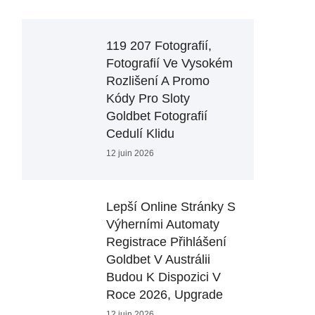
119 207 Fotografií,
Fotografií Ve Vysokém
Rozlišení A Promo
Kódy Pro Sloty
Goldbet Fotografií
Cedulí Klidu
12 juin 2026
Lepší Online Stránky S
Výherními Automaty
Registrace Přihlášení
Goldbet V Austrálii
Budou K Dispozici V
Roce 2026, Upgrade
12 juin 2026