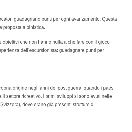
i giocatori guadagnano punti per ogni avanzamento. Questa
la proposta alpinistica.
i e obiettivi che non hanno nulla a che fare con il gioco
esperienza dell'escursionista: guadagnare punti per
propria origine negli anni del post guerra, quando i paesi
il settore ricreativo. I primi sviluppi si sono avuti nelle
Svizzera), dove erano già presenti strutture di