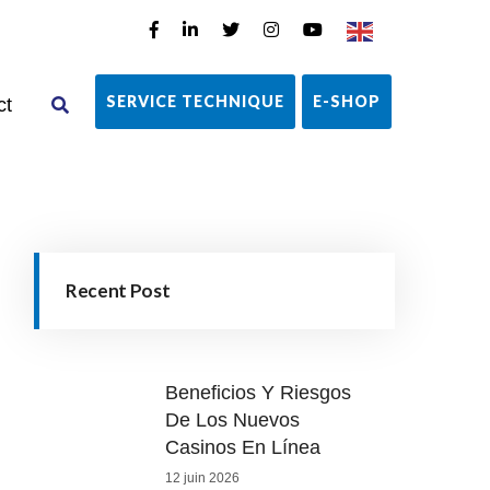
SERVICE TECHNIQUE
E-SHOP
ct
Recent Post
Beneficios Y Riesgos
De Los Nuevos
Casinos En Línea
12 juin 2026