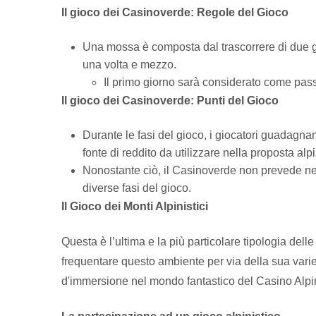
Il gioco dei Casinoverde: Regole del Gioco
Una mossa è composta dal trascorrere di due gi
una volta e mezzo.
Il primo giorno sarà considerato come pass
Il gioco dei Casinoverde: Punti del Gioco
Durante le fasi del gioco, i giocatori guadagn
fonte di reddito da utilizzare nella proposta alpi
Nonostante ciò, il Casinoverde non prevede n
diverse fasi del gioco.
Il Gioco dei Monti Alpinistici
Questa è l’ultima e la più particolare tipologia del
frequentare questo ambiente per via della sua varie
d'immersione nel mondo fantastico del Casino Alpi