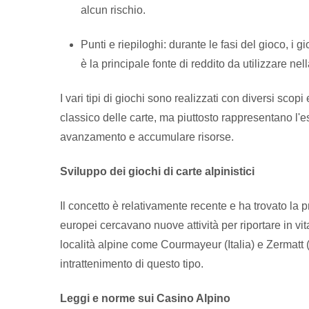
alcun rischio.
Punti e riepiloghi: durante le fasi del gioco, 
è la principale fonte di reddito da utilizzare nel
I vari tipi di giochi sono realizzati con diversi scop
classico delle carte, ma piuttosto rappresentano l'
avanzamento e accumulare risorse.
Sviluppo dei giochi di carte alpinistici
Il concetto è relativamente recente e ha trovato la 
europei cercavano nuove attività per riportare in vita 
località alpine come Courmayeur (Italia) e Zermatt (
intrattenimento di questo tipo.
Leggi e norme sui Casino Alpino