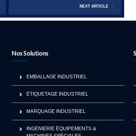
NEXT ARTICLE
Nos Solutions
EMBALLAGE INDUSTRIEL
ÉTIQUETAGE INDUSTRIEL
MARQUAGE INDUSTRIEL
INGÉNIERIE ÉQUIPEMENTS &
MACHINES SPÉCIALES