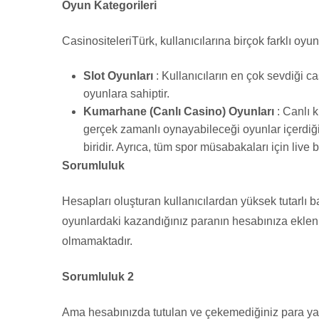
Oyun Kategorileri
CasinositeleriTürk, kullanıcılarına birçok farklı oy
Slot Oyunları
: Kullanıcıların en çok sevdiği c
oyunlara sahiptir.
Kumarhane (Canlı Casino) Oyunları
: Canlı 
gerçek zamanlı oynayabileceği oyunlar içerdiğin
biridir. Ayrıca, tüm spor müsabakaları için live 
Sorumluluk
Hesapları oluşturan kullanıcılardan yüksek tutarlı 
oyunlardaki kazandığınız paranın hesabınıza ekle
olmamaktadır.
Sorumluluk 2
Ama hesabınızda tutulan ve çekemediğiniz para ya