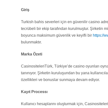
Giriş
Turkish bahis severleri için en güvenilir casino adr
tecrübeli bir ekip tarafından kurulmuştur. Şirketin 
boyunca maksimum güvenlik ve keyifli bir
https://w
bulunmaktır.
Marka Özeti
CasinositeleriTürk, Türkiye’de casino oyunları oyn
tanınıyor. Şirketin kuruluşundan bu yana kullanıcıla
özellikleri ve bonuslar sunmaya devam ediyor.
Kayıt Processı
Kullanıcı hesaplarını oluşturmak için, Casinositele