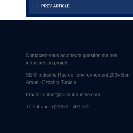
PREV ARTICLE
Contactez-nous pour toute question sur nos
industries ou projets.
SEMI industrie Rue de l'environnement 2034 Ben
Arous - Ezzahra Tunisie
Email: contact@semi-industrie.com
Téléphone: +(216) 31 401 372