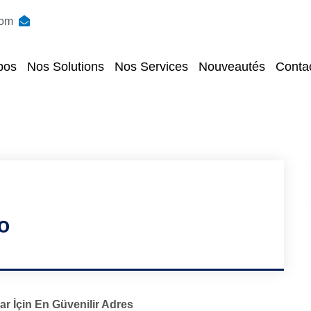
com
pos
Nos Solutions
Nos Services
Nouveautés
Conta
o
ar İçin En Güvenilir Adres