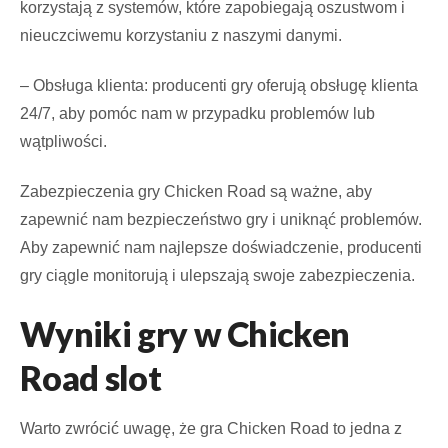
korzystają z systemów, które zapobiegają oszustwom i
nieuczciwemu korzystaniu z naszymi danymi.
– Obsługa klienta: producenti gry oferują obsługę klienta
24/7, aby pomóc nam w przypadku problemów lub
wątpliwości.
Zabezpieczenia gry Chicken Road są ważne, aby
zapewnić nam bezpieczeństwo gry i uniknąć problemów.
Aby zapewnić nam najlepsze doświadczenie, producenti
gry ciągle monitorują i ulepszają swoje zabezpieczenia.
Wyniki gry w Chicken
Road slot
Warto zwrócić uwagę, że gra Chicken Road to jedna z