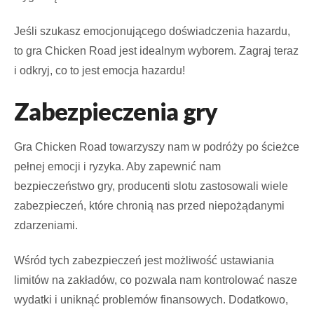
Jeśli szukasz emocjonującego doświadczenia hazardu,
to gra Chicken Road jest idealnym wyborem. Zagraj teraz
i odkryj, co to jest emocja hazardu!
Zabezpieczenia gry
Gra Chicken Road towarzyszy nam w podróży po ścieżce
pełnej emocji i ryzyka. Aby zapewnić nam
bezpieczeństwo gry, producenti slotu zastosowali wiele
zabezpieczeń, które chronią nas przed niepożądanymi
zdarzeniami.
Wśród tych zabezpieczeń jest możliwość ustawiania
limitów na zakładów, co pozwala nam kontrolować nasze
wydatki i uniknąć problemów finansowych. Dodatkowo,