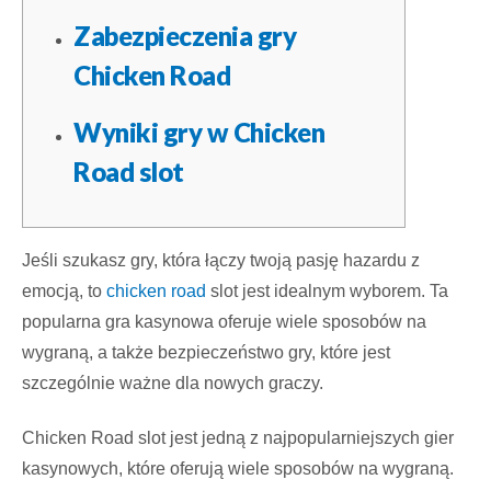
Zabezpieczenia gry
Chicken Road
Wyniki gry w Chicken
Road slot
Jeśli szukasz gry, która łączy twoją pasję hazardu z
emocją, to
chicken road
slot jest idealnym wyborem. Ta
popularna gra kasynowa oferuje wiele sposobów na
wygraną, a także bezpieczeństwo gry, które jest
szczególnie ważne dla nowych graczy.
Chicken Road slot jest jedną z najpopularniejszych gier
kasynowych, które oferują wiele sposobów na wygraną.