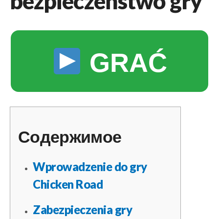
bezpieczeństwo gry
GRAĆ
Содержимое
Wprowadzenie do gry
Chicken Road
Zabezpieczenia gry