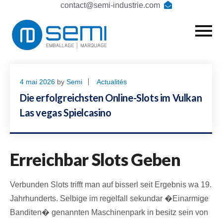
contact@semi-industrie.com
4 mai 2026
by
Semi
Actualités
Die erfolgreichsten Online-Slots im Vulkan
Las vegas Spielcasino
Erreichbar Slots Geben
Verbunden Slots trifft man auf bisserl seit Ergebnis wa 19.
Jahrhunderts. Selbige im regelfall sekundar �Einarmige
Banditen� genannten Maschinenpark in besitz sein von