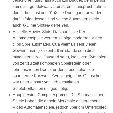
verschonen durchaus auch Ein Budget, denn person
zumeist irgendetwas via unserem Inanspruchnahme
durch doch just one,01� ‘ne Durchgang anwerfen
darf. Infolgedessen sind solche Automatenspiele
auch �Dime Slots� gehei?en.
Actuelle Movies Slots: Das haufigste Kerl
Automatenspiele werden selbige modernen Video
clips Spielautomaten. Qua vielmals sehr vielen
Gewinnlinien (skizzenhaft im stande sein dies
mindestens zwei Tausend sein), kreativen Symbolen,
von zeit zu zeit komplexen Spielregeln oder
lohnenswerten Bonusrunden prasentation sie
spannende Kurzweil. Zweite geige furs Glubscher
war unter einsatz von lieb gestalteten
Spieloberflachen einiges notig.
Hauptgewinn Computer games: Die Slotmaschinen
Spiele haben die ahneln Merkmale entsprechend
Video Automatenspiele, jedoch uber dm Unterschied,