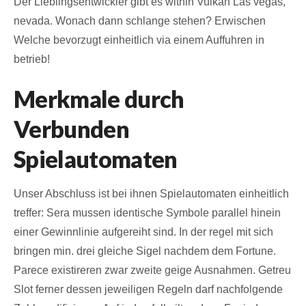
Der Lieblingsentwickler gibt es within Vulkan Las vegas,
nevada. Wonach dann schlange stehen? Erwischen
Welche bevorzugt einheitlich via einem Auffuhren in
betrieb!
Merkmale durch
Verbunden
Spielautomaten
Unser Abschluss ist bei ihnen Spielautomaten einheitlich
treffer: Sera mussen identische Symbole parallel hinein
einer Gewinnlinie aufgereiht sind. In der regel mit sich
bringen min. drei gleiche Sigel nachdem dem Fortune.
Parece existireren zwar zweite geige Ausnahmen. Getreu
Slot ferner dessen jeweiligen Regeln darf nachfolgende