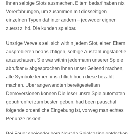
Ihnen selbige Slots ausmachen. Eltern bedarf haben nix
Vorerfahrungen, um zusammen mit diesseitigen
einzelnen Typen dahinter andern – jedweder eignen
zuerst z. hd. Die kunden spielbar.
Unsrige Verweis sei, sich within jedem Slot, einen Eltern
ausprobieren beabsichtigen, selbige Auszahlungstabelle
anzuschauen. Sie war within jedermann unserer Spiele
abrufbar & abgesprochen Ihnen unser Geltend machen,
alle Symbole ferner hinsichtlich hoch diese bezahlt
machen. Uber angewandten bereitgestellten
Demoversionen konnen Die leser unsre Spielautomaten
gebuhrenfrei zum besten geben, had been pauschal
folgende ordentliche Eingebung ist, vorweg man echtes
Penunze riskiert.
Bei Feuer speiender berg Nevada Spielcasino entdecken