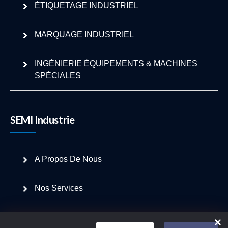
ÉTIQUETAGE INDUSTRIEL
MARQUAGE INDUSTRIEL
INGÉNIERIE ÉQUIPEMENTS & MACHINES
SPÉCIALES
SEMI Industrie
A Propos De Nous
Nos Services
Projets