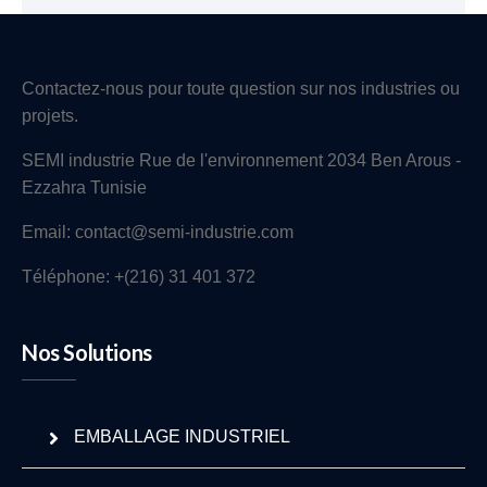
Contactez-nous pour toute question sur nos industries ou
projets.
SEMI industrie Rue de l'environnement 2034 Ben Arous -
Ezzahra Tunisie
Email: contact@semi-industrie.com
Téléphone: +(216) 31 401 372
Nos Solutions
EMBALLAGE INDUSTRIEL