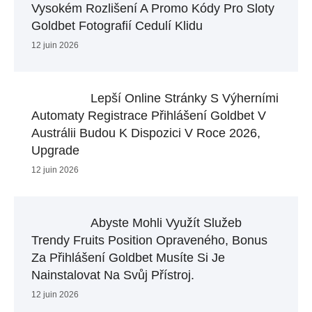
Vysokém Rozlišení A Promo Kódy Pro Sloty
Goldbet Fotografií Cedulí Klidu
12 juin 2026
Lepší Online Stránky S Výherními
Automaty Registrace Přihlášení Goldbet V
Austrálii Budou K Dispozici V Roce 2026,
Upgrade
12 juin 2026
Abyste Mohli Využít Služeb
Trendy Fruits Position Opraveného, Bonus
Za Přihlášení Goldbet ​​musíte Si Je
Nainstalovat Na Svůj Přístroj.
12 juin 2026