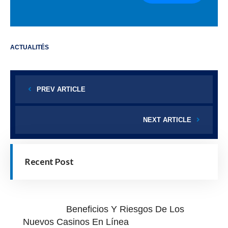
ACTUALITÉS
PREV ARTICLE
NEXT ARTICLE
Recent Post
Beneficios Y Riesgos De Los
Nuevos Casinos En Línea