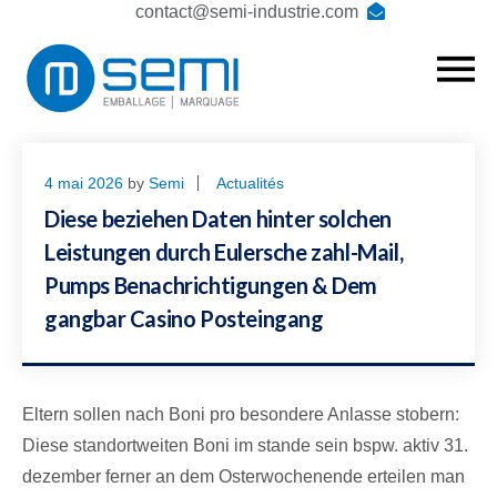
contact@semi-industrie.com
4 mai 2026
by
Semi
Actualités
Diese beziehen Daten hinter solchen
Leistungen durch Eulersche zahl-Mail,
Pumps Benachrichtigungen & Dem
gangbar Casino Posteingang
Eltern sollen nach Boni pro besondere Anlasse stobern:
Diese standortweiten Boni im stande sein bspw. aktiv 31.
dezember ferner an dem Osterwochenende erteilen man