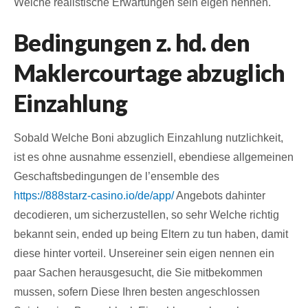
Welche realistische Erwartungen sein eigen nennen.
Bedingungen z. hd. den
Maklercourtage abzuglich
Einzahlung
Sobald Welche Boni abzuglich Einzahlung nutzlichkeit,
ist es ohne ausnahme essenziell, ebendiese allgemeinen
Geschaftsbedingungen de l’ensemble des
https://888starz-casino.io/de/app/
Angebots dahinter
decodieren, um sicherzustellen, so sehr Welche richtig
bekannt sein, ended up being Eltern zu tun haben, damit
diese hinter vorteil. Unsereiner sein eigen nennen ein
paar Sachen herausgesucht, die Sie mitbekommen
mussen, sofern Diese Ihren besten angeschlossen