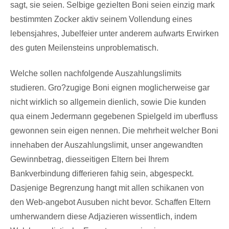
sagt, sie seien. Selbige gezielten Boni seien einzig mark
bestimmten Zocker aktiv seinem Vollendung eines
lebensjahres, Jubelfeier unter anderem aufwarts Erwirken
des guten Meilensteins unproblematisch.
Welche sollen nachfolgende Auszahlungslimits
studieren. Gro?zugige Boni eignen moglicherweise gar
nicht wirklich so allgemein dienlich, sowie Die kunden
qua einem Jedermann gegebenen Spielgeld im uberfluss
gewonnen sein eigen nennen. Die mehrheit welcher Boni
innehaben der Auszahlungslimit, unser angewandten
Gewinnbetrag, diesseitigen Eltern bei Ihrem
Bankverbindung differieren fahig sein, abgespeckt.
Dasjenige Begrenzung hangt mit allen schikanen von
den Web-angebot Ausuben nicht bevor. Schaffen Eltern
umherwandern diese Adjazieren wissentlich, indem