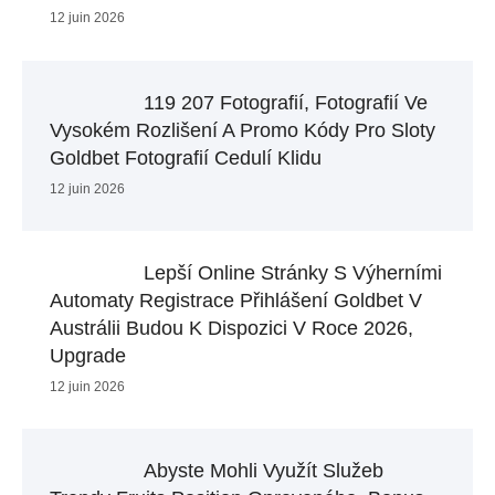
12 juin 2026
119 207 Fotografií, Fotografií Ve
Vysokém Rozlišení A Promo Kódy Pro Sloty
Goldbet Fotografií Cedulí Klidu
12 juin 2026
Lepší Online Stránky S Výherními
Automaty Registrace Přihlášení Goldbet V
Austrálii Budou K Dispozici V Roce 2026,
Upgrade
12 juin 2026
Abyste Mohli Využít Služeb