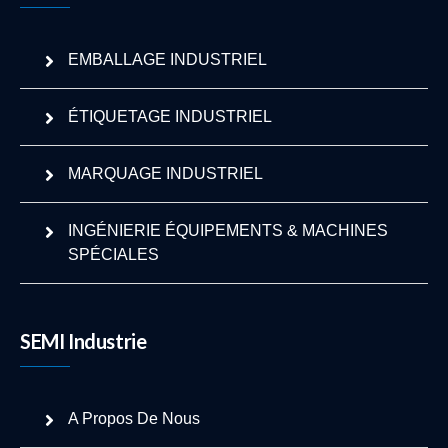
EMBALLAGE INDUSTRIEL
ÉTIQUETAGE INDUSTRIEL
MARQUAGE INDUSTRIEL
INGÉNIERIE ÉQUIPEMENTS & MACHINES
SPÉCIALES
SEMI Industrie
A Propos De Nous