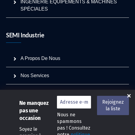
INGÉNIERIE ÉQUIPEMENTS & MACHINES
SPÉCIALES
SEMI Industrie
A Propos De Nous
Nos Services
Projets
Ne manquez
Actualités
pas une
Nous ne
occasion
spammons
Contactez Nous
pas ! Consultez
Soyez le
notre
politique