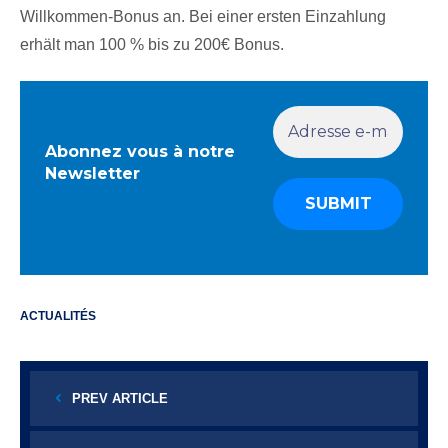
Willkommen-Bonus an. Bei einer ersten Einzahlung
erhält man 100 % bis zu 200€ Bonus.
Abonnez vous à notre
Newsletter
ACTUALITÉS
PREV ARTICLE