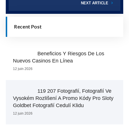
NEXT ARTICLE
Recent Post
Beneficios Y Riesgos De Los
Nuevos Casinos En Línea
12 juin 2026
119 207 Fotografií, Fotografií Ve
Vysokém Rozlišení A Promo Kódy Pro Sloty
Goldbet Fotografií Cedulí Klidu
12 juin 2026