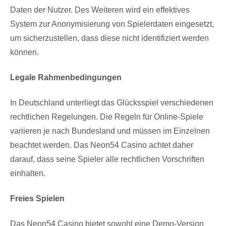
Daten der Nutzer. Des Weiteren wird ein effektives
System zur Anonymisierung von Spielerdaten eingesetzt,
um sicherzustellen, dass diese nicht identifiziert werden
können.
Legale Rahmenbedingungen
In Deutschland unterliegt das Glücksspiel verschiedenen
rechtlichen Regelungen. Die Regeln für Online-Spiele
variieren je nach Bundesland und müssen im Einzelnen
beachtet werden. Das Neon54 Casino achtet daher
darauf, dass seine Spieler alle rechtlichen Vorschriften
einhalten.
Freies Spielen
Das Neon54 Casino bietet sowohl eine Demo-Version