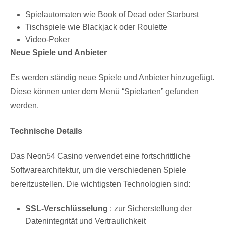
Spielautomaten wie Book of Dead oder Starburst
Tischspiele wie Blackjack oder Roulette
Video-Poker
Neue Spiele und Anbieter
Es werden ständig neue Spiele und Anbieter hinzugefügt.
Diese können unter dem Menü “Spielarten” gefunden
werden.
Technische Details
Das Neon54 Casino verwendet eine fortschrittliche
Softwarearchitektur, um die verschiedenen Spiele
bereitzustellen. Die wichtigsten Technologien sind:
SSL-Verschlüsselung
: zur Sicherstellung der
Datenintegrität und Vertraulichkeit