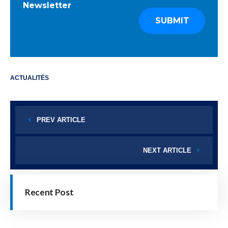
Newsletter
ACTUALITÉS
PREV ARTICLE
NEXT ARTICLE
Recent Post