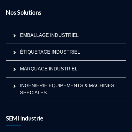
Nos Solutions
EMBALLAGE INDUSTRIEL
ÉTIQUETAGE INDUSTRIEL
MARQUAGE INDUSTRIEL
INGÉNIERIE ÉQUIPEMENTS & MACHINES
SPÉCIALES
SEMI Industrie