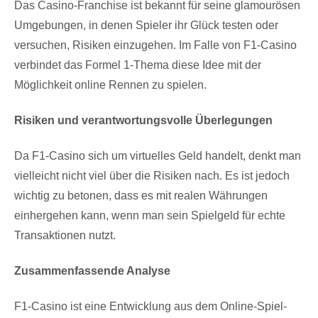
Das Casino-Franchise ist bekannt für seine glamourösen
Umgebungen, in denen Spieler ihr Glück testen oder
versuchen, Risiken einzugehen. Im Falle von F1-Casino
verbindet das Formel 1-Thema diese Idee mit der
Möglichkeit online Rennen zu spielen.
Risiken und verantwortungsvolle Überlegungen
Da F1-Casino sich um virtuelles Geld handelt, denkt man
vielleicht nicht viel über die Risiken nach. Es ist jedoch
wichtig zu betonen, dass es mit realen Währungen
einhergehen kann, wenn man sein Spielgeld für echte
Transaktionen nutzt.
Zusammenfassende Analyse
F1-Casino ist eine Entwicklung aus dem Online-Spiel-