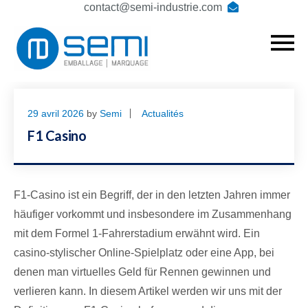
contact@semi-industrie.com
29 avril 2026
by
Semi
Actualités
F1 Casino
F1-Casino ist ein Begriff, der in den letzten Jahren immer
häufiger vorkommt und insbesondere im Zusammenhang
mit dem Formel 1-Fahrerstadium erwähnt wird. Ein
casino-stylischer Online-Spielplatz oder eine App, bei
denen man virtuelles Geld für Rennen gewinnen und
verlieren kann. In diesem Artikel werden wir uns mit der