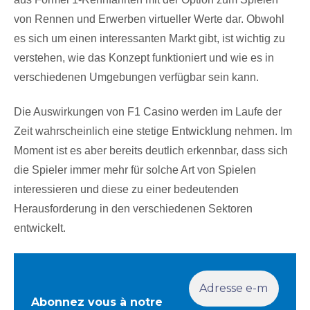
von Rennen und Erwerben virtueller Werte dar. Obwohl
es sich um einen interessanten Markt gibt, ist wichtig zu
verstehen, wie das Konzept funktioniert und wie es in
verschiedenen Umgebungen verfügbar sein kann.
Die Auswirkungen von F1 Casino werden im Laufe der
Zeit wahrscheinlich eine stetige Entwicklung nehmen. Im
Moment ist es aber bereits deutlich erkennbar, dass sich
die Spieler immer mehr für solche Art von Spielen
interessieren und diese zu einer bedeutenden
Herausforderung in den verschiedenen Sektoren
entwickelt.
Abonnez vous à notre