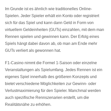
Im Grunde ist es ähnlich wie traditionelles Online-
Spielen. Jeder Spieler erhält ein Konto oder registriert
sich für das Spiel und kann dann Geld in Form von
virtuellem Geldeinheiten (GUTs) einzahlen, mit dem man
Rennen spielen und gewinnen kann. Der Erfolg eines
Spiels hängt dabei davon ab, ob man am Ende mehr
GUTs verliert als gewonnen hat.
F1-Casino nimmt die Formel 1-Saison oder einzelne
Veranstaltungen als Spielumfang. Jedes Rennen ist ein
eigenes Spiel innerhalb des größeren Konzepts und
bietet verschiedene Möglichkeiten zur Gewinn- oder
Verlustmaximierung für den Spieler. Manchmal werden
auch spezifische Rennszenarien erstellt, um die
Realitätsnähe zu erhöhen.