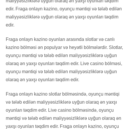
maliyyəsizliklərə uyğun olaraq ən yaxşı oyunları təqdim
edir. Fraga onlayn kazino, oyunçu məntiqi və tələb edilən
maliyyəsizliklərə uyğun olaraq ən yaxşı oyunları təqdim
edir.
Fraga onlayn kazino oyunları arasında slotlar və canlı
kazino bölməsi ən populyar və heyətli bölmələrdir. Slotlar,
oyunçu məntiqi və tələb edilən maliyyəsizliklərə uyğun
olaraq ən yaxşı oyunları təqdim edir. Live casino bölməsi,
oyunçu məntiqi və tələb edilən maliyyəsizliklərə uyğun
olaraq ən yaxşı oyunları təqdim edir.
Fraga onlayn kazino slotlar bölməsində, oyunçu məntiqi
və tələb edilən maliyyəsizliklərə uyğun olaraq ən yaxşı
oyunları təqdim edir. Live casino bölməsində, oyunçu
məntiqi və tələb edilən maliyyəsizliklərə uyğun olaraq ən
yaxşı oyunları təqdim edir. Fraga onlayn kazino, oyunçu