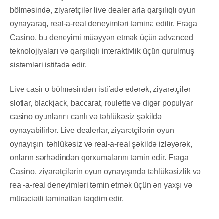
bölməsində, ziyarətçilər live dealerlarla qarşılıqlı oyun
oynayaraq, real-a-real deneyimləri təmina edilir. Fraga
Casino, bu deneyimi müəyyən etmək üçün advanced
teknolojiyaları və qarşılıqlı interaktivlik üçün qurulmuş
sistemləri istifadə edir.
Live casino bölməsindən istifadə edərək, ziyarətçilər
slotlar, blackjack, baccarat, roulette və digər populyar
casino oyunlarını canlı və təhlükəsiz şəkildə
oynayabilirlər. Live dealerlar, ziyarətçilərin oyun
oynayışını təhlükəsiz və real-a-real şəkildə izləyərək,
onların sərhədindən qorxumalarını təmin edir. Fraga
Casino, ziyarətçilərin oyun oynayışında təhlükəsizlik və
real-a-real deneyimləri təmin etmək üçün ən yaxşı və
müraciətli təminatları təqdim edir.