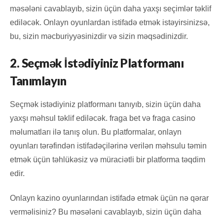
məsələni cavablayıb, sizin üçün daha yaxşı seçimlər təklif
ediləcək. Onlayn oyunlardan istifadə etmək istəyirsinizsə,
bu, sizin məcburiyyəsinizdir və sizin məqsədinizdir.
2. Seçmək İstədiyiniz Platformanı
Tanımlayın
Seçmək istədiyiniz platformanı tanıyıb, sizin üçün daha
yaxşı məhsul təklif ediləcək. fraga bet və fraga casino
məlumatları ilə tanış olun. Bu platformalar, onlayn
oyunları tərəfindən istifadəçilərinə verilən məhsulu təmin
etmək üçün təhlükəsiz və müraciətli bir platforma təqdim
edir.
Onlayn kazino oyunlarından istifadə etmək üçün nə qərar
verməlisiniz? Bu məsələni cavablayıb, sizin üçün daha