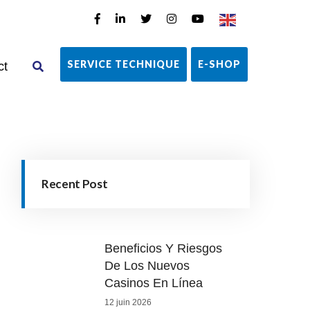
SERVICE TECHNIQUE
E-SHOP
ct
Recent Post
Beneficios Y Riesgos
De Los Nuevos
Casinos En Línea
12 juin 2026