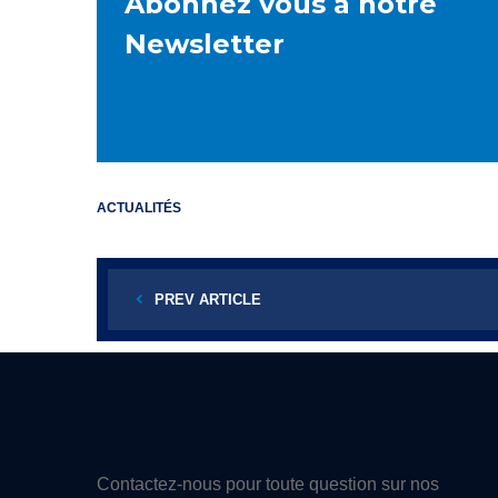
Abonnez vous à notre
Newsletter
ACTUALITÉS
PREV ARTICLE
Contactez-nous pour toute question sur nos