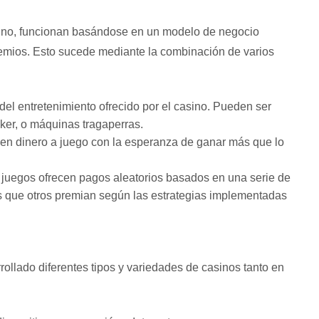
sino, funcionan basándose en un modelo de negocio
premios. Esto sucede mediante la combinación de varios
 del entretenimiento ofrecido por el casino. Pueden ser
óker, o máquinas tragaperras.
nen dinero a juego con la esperanza de ganar más que lo
 juegos ofrecen pagos aleatorios basados en una serie de
s que otros premian según las estrategias implementadas
rollado diferentes tipos y variedades de casinos tanto en