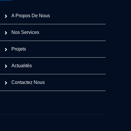
A Propos De Nous
Nos Services
Projets
Actualités
Contactez Nous