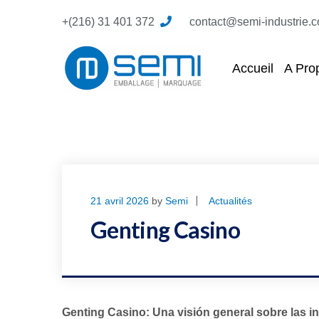
+(216) 31 401 372
contact@semi-industrie.
Accueil
A Pro
21 avril 2026
by
Semi
Actualités
Genting Casino
Genting Casino: Una visión general sobre las in