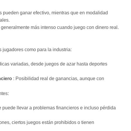
es pueden ganar efectivo, mientras que en modalidad
ales.
es generalmente más intenso cuando juego con dinero real.
s jugadores como para la industria:
dicas variadas, desde juegos de azar hasta deportes
nciero
: Posibilidad real de ganancias, aunque con
ntes:
 puede llevar a problemas financieros e incluso pérdida
ones, ciertos juegos están prohibidos o tienen