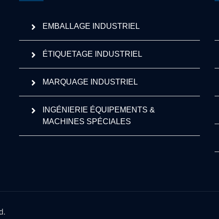
EMBALLAGE INDUSTRIEL
ÉTIQUETAGE INDUSTRIEL
MARQUAGE INDUSTRIEL
INGÉNIERIE ÉQUIPEMENTS &
MACHINES SPÉCIALES
Nous ne spammons pas ! Consultez notre
politique de
d.
ormations et