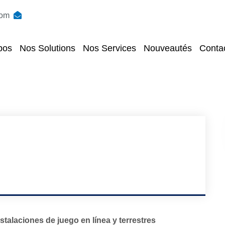
com
pos
Nos Solutions
Nos Services
Nouveautés
Conta
stalaciones de juego en línea y terrestres