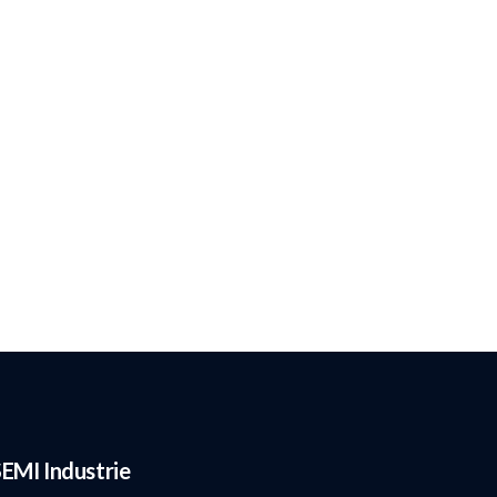
SEMI Industrie