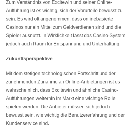
Zum Verständnis von Excitewin und seiner Online-
Aufführung ist es wichtig, sich der Vorurteile bewusst zu
sein. Es wird oft angenommen, dass onlinebasierte
Casinos nur ein Mittel zum Geldverdienen sind und die
Spieler ausnutzt. In Wirklichkeit lässt das Casino-System
jedoch auch Raum für Entspannung und Unterhaltung.
Zukunftsperspektive
Mit dem stetigen technologischen Fortschritt und der
zunehmenden Zunahme an Online-Anbietungen ist es
wahrscheinlich, dass Excitewin und ähnliche Casino-
Aufführungen weiterhin im Markt eine wichtige Rolle
spielen werden. Die Anbieter müssen sich jedoch
bewusst sein, wie wichtig die Benutzererfahrung und der
Kundenservice sind.