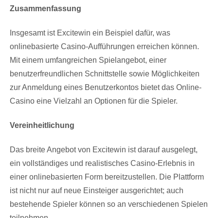
Zusammenfassung
Insgesamt ist Excitewin ein Beispiel dafür, was
onlinebasierte Casino-Aufführungen erreichen können.
Mit einem umfangreichen Spielangebot, einer
benutzerfreundlichen Schnittstelle sowie Möglichkeiten
zur Anmeldung eines Benutzerkontos bietet das Online-
Casino eine Vielzahl an Optionen für die Spieler.
Vereinheitlichung
Das breite Angebot von Excitewin ist darauf ausgelegt,
ein vollständiges und realistisches Casino-Erlebnis in
einer onlinebasierten Form bereitzustellen. Die Plattform
ist nicht nur auf neue Einsteiger ausgerichtet; auch
bestehende Spieler können so an verschiedenen Spielen
teilnehmen.