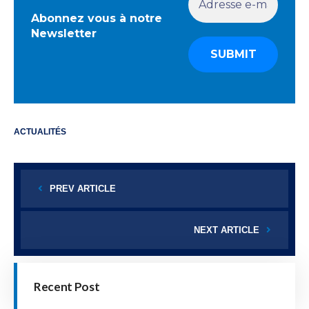
Abonnez vous à notre
Newsletter
ACTUALITÉS
PREV ARTICLE
NEXT ARTICLE
Recent Post