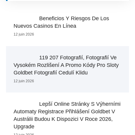
Beneficios Y Riesgos De Los
Nuevos Casinos En Línea
12 juin 2026
119 207 Fotografií, Fotografií Ve
Vysokém Rozlišení A Promo Kódy Pro Sloty
Goldbet Fotografií Cedulí Klidu
12 juin 2026
Lepší Online Stránky S Výherními
Automaty Registrace Přihlášení Goldbet V
Austrálii Budou K Dispozici V Roce 2026,
Upgrade
12 juin 2026