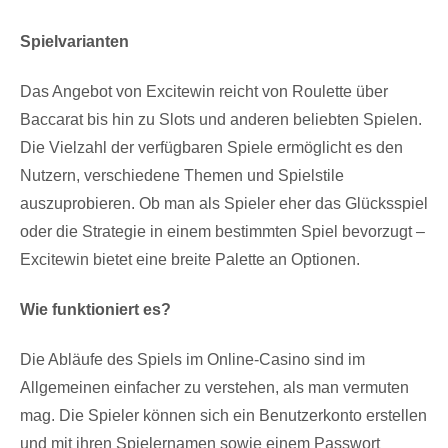
Spielvarianten
Das Angebot von Excitewin reicht von Roulette über
Baccarat bis hin zu Slots und anderen beliebten Spielen.
Die Vielzahl der verfügbaren Spiele ermöglicht es den
Nutzern, verschiedene Themen und Spielstile
auszuprobieren. Ob man als Spieler eher das Glücksspiel
oder die Strategie in einem bestimmten Spiel bevorzugt –
Excitewin bietet eine breite Palette an Optionen.
Wie funktioniert es?
Die Abläufe des Spiels im Online-Casino sind im
Allgemeinen einfacher zu verstehen, als man vermuten
mag. Die Spieler können sich ein Benutzerkonto erstellen
und mit ihren Spielernamen sowie einem Passwort