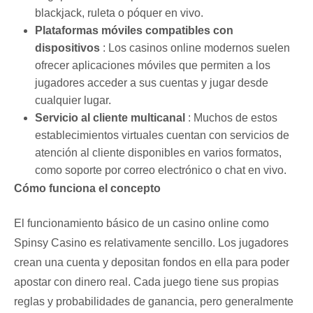
blackjack, ruleta o póquer en vivo.
Plataformas móviles compatibles con
dispositivos
: Los casinos online modernos suelen
ofrecer aplicaciones móviles que permiten a los
jugadores acceder a sus cuentas y jugar desde
cualquier lugar.
Servicio al cliente multicanal
: Muchos de estos
establecimientos virtuales cuentan con servicios de
atención al cliente disponibles en varios formatos,
como soporte por correo electrónico o chat en vivo.
Cómo funciona el concepto
El funcionamiento básico de un casino online como
Spinsy Casino es relativamente sencillo. Los jugadores
crean una cuenta y depositan fondos en ella para poder
apostar con dinero real. Cada juego tiene sus propias
reglas y probabilidades de ganancia, pero generalmente