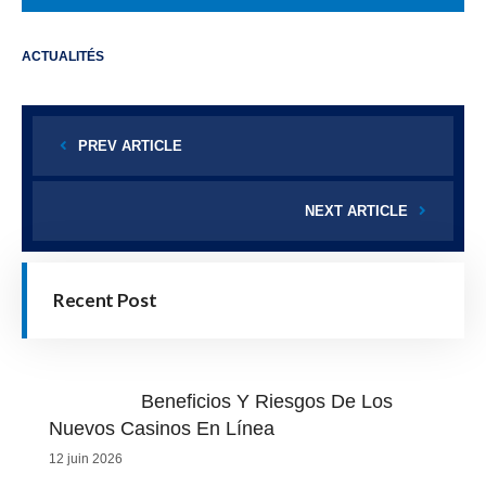
ACTUALITÉS
PREV ARTICLE
NEXT ARTICLE
Recent Post
Beneficios Y Riesgos De Los
Nuevos Casinos En Línea
12 juin 2026