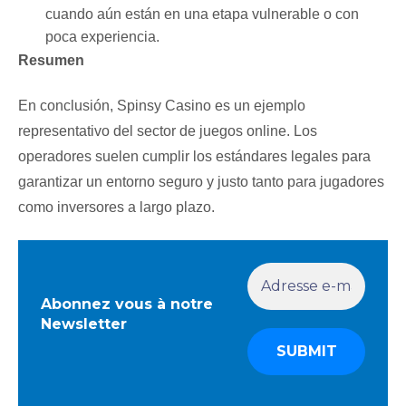
cuando aún están en una etapa vulnerable o con
poca experiencia.
Resumen
En conclusión, Spinsy Casino es un ejemplo
representativo del sector de juegos online. Los
operadores suelen cumplir los estándares legales para
garantizar un entorno seguro y justo tanto para jugadores
como inversores a largo plazo.
Abonnez vous à notre
Newsletter