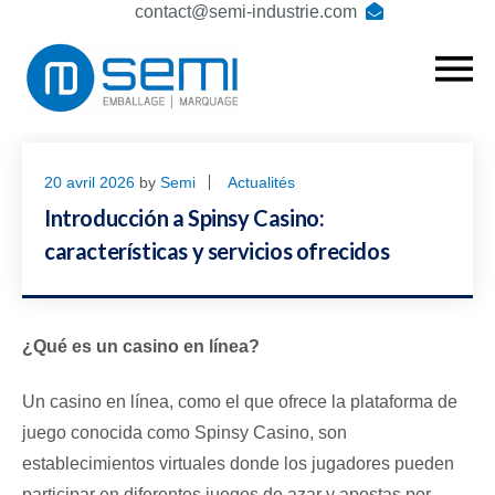
contact@semi-industrie.com
20 avril 2026
by
Semi
Actualités
Introducción a Spinsy Casino:
características y servicios ofrecidos
¿Qué es un casino en línea?
Un casino en línea, como el que ofrece la plataforma de
juego conocida como Spinsy Casino, son
establecimientos virtuales donde los jugadores pueden
participar en diferentes juegos de azar y apostas por