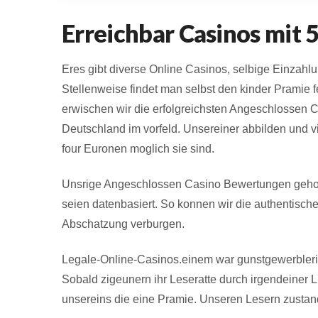
Erreichbar Casinos mit 
Eres gibt diverse Online Casinos, selbige Einzahlu
Stellenweise findet man selbst den kinder Pramie fer
erwischen wir die erfolgreichsten Angeschlossen C
Deutschland im vorfeld. Unsereiner abbilden und 
four Euronen moglich sie sind.
Unsrige Angeschlossen Casino Bewertungen gehorc
seien datenbasiert. So konnen wir die authentische
Abschatzung verburgen.
Legale-Online-Casinos.einem war gunstgewerblerin Af
Sobald zigeunern ihr Leseratte durch irgendeiner L
unsereins die eine Pramie. Unseren Lesern zustan