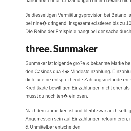
handhaben unter Einzahlungen hinein Betano nicht 
Je diesseitigen Vermittlungsprovision bei Betano i
bei nine� dringend. Insgesamt existieren bis zu 
Die Reihe der Freispiele hangt bei der sache durch
three. Sunmaker
Sunmaker ist folgende gro?e & bekannte Marke bei 
den Casinos qua 4� Mindesteinzahlung. Einzahlunge
dich fur eine entsprechende Zahlungsmethode ent
Kreditkarte bewilligen Einzahlungen nicht eher al
musst du noch ten� einlosen.
Nachdem anmerken ist und bleibt zwar auch selbig
Angemessen sein auf Einzahlungen retournieren,
& Unmittelbar entscheiden.