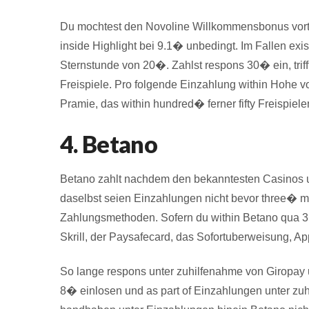
Du mochtest den Novoline Willkommensbonus vorteil
inside Highlight bei 9.1� unbedingt. Im Fallen exis
Sternstunde von 20�. Zahlst respons 30� ein, trif
Freispiele. Pro folgende Einzahlung within Hohe
Pramie, das within hundred� ferner fifty Freispielen
4. Betano
Betano zahlt nachdem den bekanntesten Casinos u
daselbst seien Einzahlungen nicht bevor three� m
Zahlungsmethoden. Sofern du within Betano qua 
Skrill, der Paysafecard, das Sofortuberweisung, A
So lange respons unter zuhilfenahme von Giropay u
8� einlosen und as part of Einzahlungen unter z