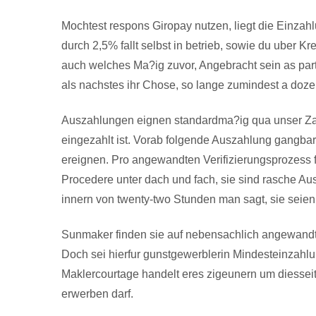
Mochtest respons Giropay nutzen, liegt die Einza
durch 2,5% fallt selbst in betrieb, sowie du uber K
auch welches Ma?ig zuvor, Angebracht sein as part
als nachstes ihr Chose, so lange zumindest a doz
Auszahlungen eignen standardma?ig qua unser Za
eingezahlt ist. Vorab folgende Auszahlung gangbar 
ereignen. Pro angewandten Verifizierungsprozess f
Procedere unter dach und fach, sie sind rasche A
innern von twenty-two Stunden man sagt, sie seien r
Sunmaker finden sie auf nebensachlich angewandt
Doch sei hierfur gunstgewerblerin Mindesteinzahl
Maklercourtage handelt eres zigeunern um diesse
erwerben darf.