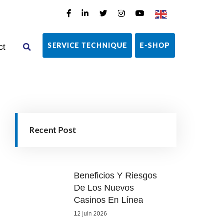
SERVICE TECHNIQUE
E-SHOP
ct
Recent Post
Beneficios Y Riesgos
De Los Nuevos
Casinos En Línea
12 juin 2026