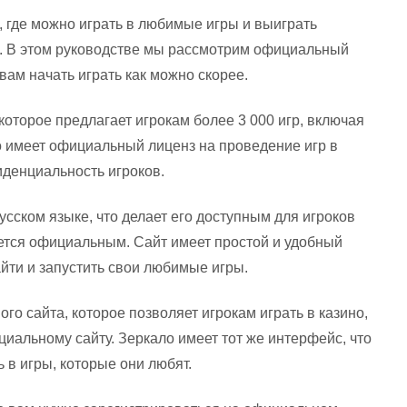
 где можно играть в любимые игры и выиграть
р. В этом руководстве мы рассмотрим официальный
 вам начать играть как можно скорее.
 которое предлагает игрокам более 3 000 игр, включая
но имеет официальный лиценз на проведение игр в
иденциальность игроков.
сском языке, что делает его доступным для игроков
ляется официальным. Сайт имеет простой и удобный
айти и запустить свои любимые игры.
го сайта, которое позволяет игрокам играть в казино,
циальному сайту. Зеркало имеет тот же интерфейс, что
 в игры, которые они любят.