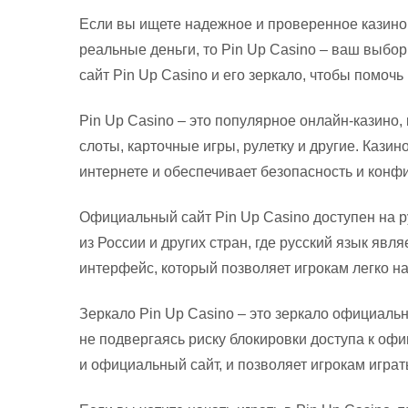
Если вы ищете надежное и проверенное казино,
реальные деньги, то Pin Up Casino – ваш выбо
сайт Pin Up Casino и его зеркало, чтобы помочь
Pin Up Casino – это популярное онлайн-казино,
слоты, карточные игры, рулетку и другие. Кази
интернете и обеспечивает безопасность и конф
Официальный сайт Pin Up Casino доступен на ру
из России и других стран, где русский язык яв
интерфейс, который позволяет игрокам легко н
Зеркало Pin Up Casino – это зеркало официально
не подвергаясь риску блокировки доступа к офи
и официальный сайт, и позволяет игрокам играть