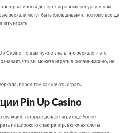
 альтернативный доступ к игровому ресурсу, и вам
рые зеркала могут быть фальшивыми, поэтому всегда
ачать играть.
Up Casino, то вам нужно знать, что зеркало – это
означает, что вы можете играть в онлайн-казино, не
зеркала, перед тем как начать играть.
ии Pin Up Casino
во функций, которые делают игру еще более
ать из широкого спектра игр, включая слоты,