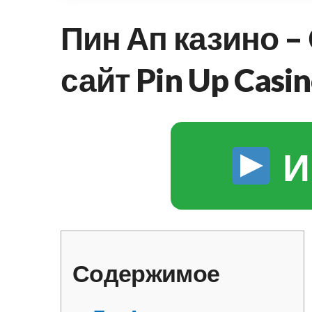
Пин Ап казино 
сайт Pin Up Casi
И
Содержимое