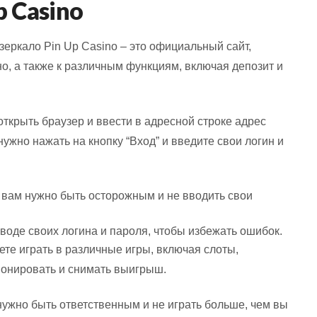
p Casino
 зеркало Pin Up Casino – это официальный сайт,
но, а также к различным функциям, включая депозит и
открыть браузер и ввести в адресной строке адрес
нужно нажать на кнопку “Вход” и введите свои логин и
, вам нужно быть осторожным и не вводить свои
воде своих логина и пароля, чтобы избежать ошибок.
ете играть в различные игры, включая слоты,
понировать и снимать выигрыш.
 нужно быть ответственным и не играть больше, чем вы