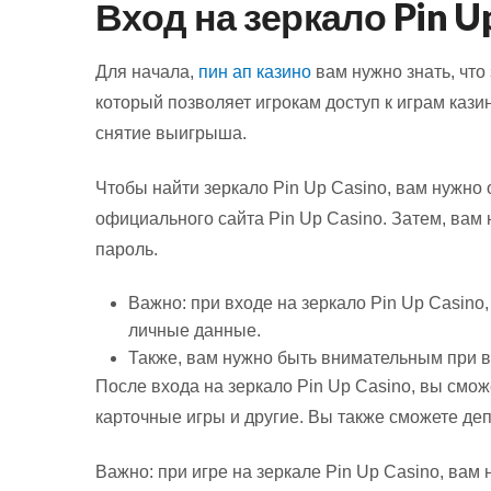
Вход на зеркало Pin U
Для начала,
пин ап казино
вам нужно знать, что
который позволяет игрокам доступ к играм кази
снятие выигрыша.
Чтобы найти зеркало Pin Up Casino, вам нужно 
официального сайта Pin Up Casino. Затем, вам 
пароль.
Важно: при входе на зеркало Pin Up Casino
личные данные.
Также, вам нужно быть внимательным при в
После входа на зеркало Pin Up Casino, вы смож
карточные игры и другие. Вы также сможете де
Важно: при игре на зеркале Pin Up Casino, вам