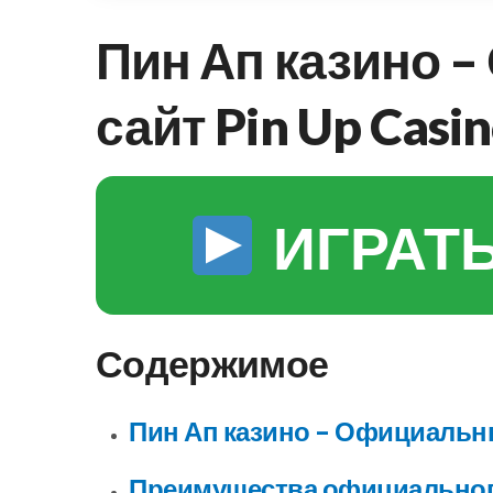
Пин Ап казино 
сайт Pin Up Casi
ИГРАТ
Содержимое
Пин Ап казино – Официальн
Преимущества официального 