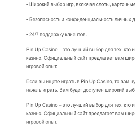
• Широкий выбор игр, включая слоты, карточные
• Безопасность и конфиденциальность личных 
• 24/7 поддержку клиентов.
Pin Up Casino – это лучший выбор для тех, кто
казино. Официальный сайт предлагает вам широ
игровой опыт.
Если вы ищете играть в Pin Up Casino, то вам 
начать играть. Вам будет доступен широкий выбо
Pin Up Casino – это лучший выбор для тех, кто
казино. Официальный сайт предлагает вам широ
игровой опыт.