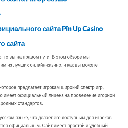
o
циального сайта Pin Up Casino
о сайта
, то вы на правом пути. В этом обзоре мы
им из лучших онлайн-казино, и как вы можете
 которое предлагает игрокам широкий спектр игр,
ино имеет официальный лиценз на проведение игорной
родных стандартов.
сском языке, что делает его доступным для игроков
ляется официальным. Сайт имеет простой и удобный