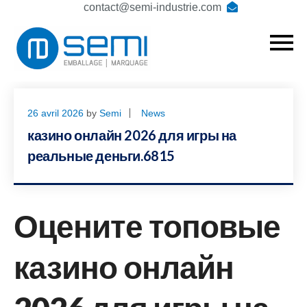
contact@semi-industrie.com
26 avril 2026
by
Semi
News
казино онлайн 2026 для игры на
реальные деньги.6815
Оцените топовые
казино онлайн