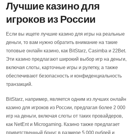
Лучшие казино для
игроков из России
Если вы ищете лучшие казино для игры на реальные
деньги, то вам нужно обратить внимание на такие
топовые онлайн казино, как BitStarz, Casimba и 22Bet.
Эти казино предлагают широкий выбор игр на деньги,
включая слоты, карточные игры и рулетку, а также
обеспечивают безопасность и конфиденциальность
транзакций.
BitStarz, например, является одним из лучших онлайн
казино для игроков из России, предлагая более 2 000
игр на деньги, включая слоты от таких провайдеров,
как NetEnt и Microgaming. Казино также предлагает
приветственный бонус в размере 5 000 рублей и