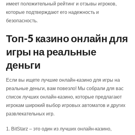
имеет положительный рейтинг и отзывы игроков,
которые подтверждают его надежность и
безопасность.
Топ-5 казино онлайн для
игры на реальные
деньги
Если вы ищете лучшие онлайн-казино для игры на
реальные деньги, вам повезло! Мы собрали для вас
список лучших онлайн-казино, которые предлагают
игрокам широкий выбор игровых автоматов и других
развлекательных игр.
1. BitStarz – это один из лучших онлайн-казино,