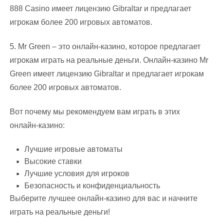
888 Casino имеет лицензию Gibraltar и предлагает
игрокам более 200 игровых автоматов.
5. Mr Green – это онлайн-казино, которое предлагает
игрокам играть на реальные деньги. Онлайн-казино Mr
Green имеет лицензию Gibraltar и предлагает игрокам
более 200 игровых автоматов.
Вот почему мы рекомендуем вам играть в этих
онлайн-казино:
Лучшие игровые автоматы
Высокие ставки
Лучшие условия для игроков
Безопасность и конфиденциальность
Выберите лучшее онлайн-казино для вас и начните
играть на реальные деньги!