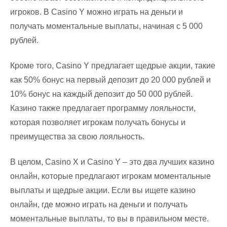
игроков. В Casino Y можно играть на деньги и
получать моментальные выплаты, начиная с 5 000
рублей.
Кроме того, Casino Y предлагает щедрые акции, такие
как 50% бонус на первый депозит до 20 000 рублей и
10% бонус на каждый депозит до 50 000 рублей.
Казино также предлагает программу лояльности,
которая позволяет игрокам получать бонусы и
преимущества за свою лояльность.
В целом, Casino X и Casino Y – это два лучших казино
онлайн, которые предлагают игрокам моментальные
выплаты и щедрые акции. Если вы ищете казино
онлайн, где можно играть на деньги и получать
моментальные выплаты, то вы в правильном месте.