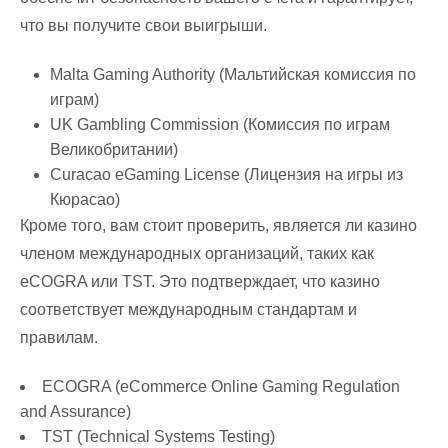
что вы получите свои выигрыши.
Мalta Gaming Authority (Мальтийская комиссия по
играм)
UK Gambling Commission (Комиссия по играм
Великобритании)
Curacao eGaming License (Лицензия на игры из
Кюрасао)
Кроме того, вам стоит проверить, является ли казино
членом международных организаций, таких как
eCOGRA или TST. Это подтверждает, что казино
соответствует международным стандартам и
правилам.
ECOGRA (eCommerce Online Gaming Regulation
and Assurance)
TST (Technical Systems Testing)