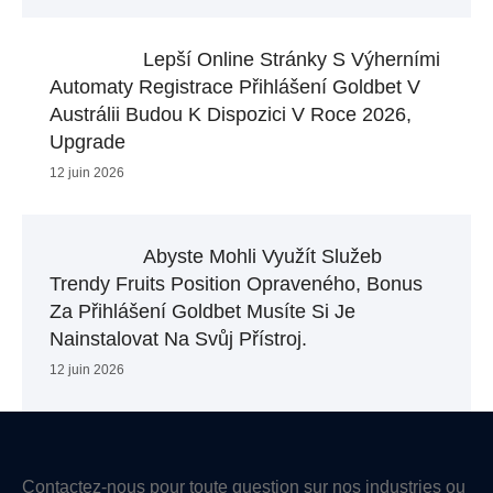
Lepší Online Stránky S Výherními
Automaty Registrace Přihlášení Goldbet V
Austrálii Budou K Dispozici V Roce 2026,
Upgrade
12 juin 2026
Abyste Mohli Využít Služeb
Trendy Fruits Position Opraveného, Bonus
Za Přihlášení Goldbet ​​musíte Si Je
Nainstalovat Na Svůj Přístroj.
12 juin 2026
Contactez-nous pour toute question sur nos industries ou