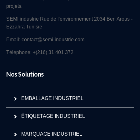
projets.
SEMI industrie Rue de l'environnement 2034 Ben Arous -
Ezzahra Tunisie
Email: contact@semi-industrie.com
Téléphone: +(216) 31 401 372
Nos Solutions
EMBALLAGE INDUSTRIEL
ÉTIQUETAGE INDUSTRIEL
MARQUAGE INDUSTRIEL