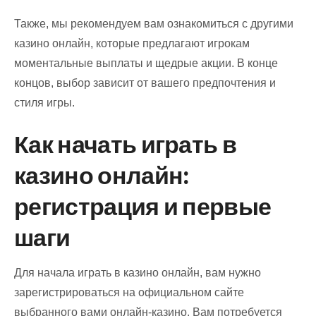
Также, мы рекомендуем вам ознакомиться с другими
казино онлайн, которые предлагают игрокам
моментальные выплаты и щедрые акции. В конце
концов, выбор зависит от вашего предпочтения и
стиля игры.
Как начать играть в
казино онлайн:
регистрация и первые
шаги
Для начала играть в казино онлайн, вам нужно
зарегистрироваться на официальном сайте
выбранного вами онлайн-казино. Вам потребуется