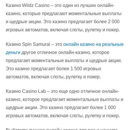
Казино Wildz Casino – это один из лучших онлайн-
казино, которые предлагают моментальные выплаты
и щедрые акции. Это казино предлагает более 2 000
игровых автоматов, включая слоты, рулетку и покер.
Казино Spin Samurai – это
онлайн казино на реальные
деньги
другое отличное онлайн-казино, которое
предлагает моментальные выплаты и щедрые акции.
Это казино предлагает более 1 500 игровых
автоматов, включая слоты, рулетку и покер.
Казино Casino Lab – это еще одно отличное онлайн-
казино, которое предлагает моментальные выплаты и
щедрые акции. Это казино предлагает более 1 000
игровых автоматов, включая слоты, рулетку и покер.