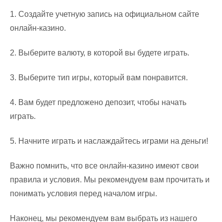
1. Создайте учетную запись на официальном сайте
онлайн-казино.
2. Выберите валюту, в которой вы будете играть.
3. Выберите тип игры, который вам понравится.
4. Вам будет предложено депозит, чтобы начать
играть.
5. Начните играть и наслаждайтесь играми на деньги!
Важно помнить, что все онлайн-казино имеют свои
правила и условия. Мы рекомендуем вам прочитать и
понимать условия перед началом игры.
Наконец, мы рекомендуем вам выбрать из нашего