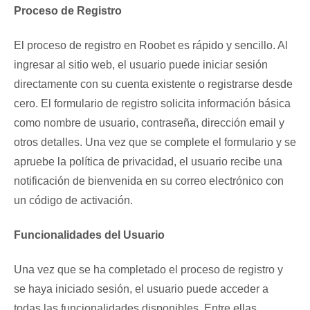
Proceso de Registro
El proceso de registro en Roobet es rápido y sencillo. Al
ingresar al sitio web, el usuario puede iniciar sesión
directamente con su cuenta existente o registrarse desde
cero. El formulario de registro solicita información básica
como nombre de usuario, contraseña, dirección email y
otros detalles. Una vez que se complete el formulario y se
apruebe la política de privacidad, el usuario recibe una
notificación de bienvenida en su correo electrónico con
un código de activación.
Funcionalidades del Usuario
Una vez que se ha completado el proceso de registro y
se haya iniciado sesión, el usuario puede acceder a
todas las funcionalidades disponibles. Entre ellas