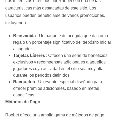
Los incentivos ofrecidos por Roobet son una de las
características más destacadas de este sitio. Los
usuarios pueden beneficiarse de varios promociones,
incluyendo:
Bienvenida
: Un paquete de acogida que da como
regalo un porcentaje significativo del depósito inicial
al jugador.
Tarjetas Líderes
: Ofrecen una serie de beneficios
exclusivos y recompensas adicionales a aquellos
jugadores cuya actividad en el sitio sea muy alta
durante los períodos definidos.
Racquetos
: Un evento especial diseñado para
ofrecer premios adicionales, basado en metas
específicas.
Métodos de Pago
Roobet ofrece una amplia gama de métodos de pago