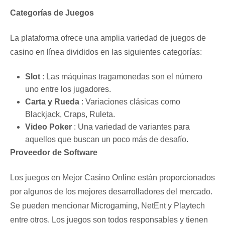
Categorías de Juegos
La plataforma ofrece una amplia variedad de juegos de
casino en línea divididos en las siguientes categorías:
Slot
: Las máquinas tragamonedas son el número
uno entre los jugadores.
Carta y Rueda
: Variaciones clásicas como
Blackjack, Craps, Ruleta.
Video Poker
: Una variedad de variantes para
aquellos que buscan un poco más de desafío.
Proveedor de Software
Los juegos en Mejor Casino Online están proporcionados
por algunos de los mejores desarrolladores del mercado.
Se pueden mencionar Microgaming, NetEnt y Playtech
entre otros. Los juegos son todos responsables y tienen