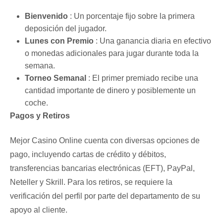
Bienvenido
: Un porcentaje fijo sobre la primera
deposición del jugador.
Lunes con Premio
: Una ganancia diaria en efectivo
o monedas adicionales para jugar durante toda la
semana.
Torneo Semanal
: El primer premiado recibe una
cantidad importante de dinero y posiblemente un
coche.
Pagos y Retiros
Mejor Casino Online cuenta con diversas opciones de
pago, incluyendo cartas de crédito y débitos,
transferencias bancarias electrónicas (EFT), PayPal,
Neteller y Skrill. Para los retiros, se requiere la
verificación del perfil por parte del departamento de su
apoyo al cliente.