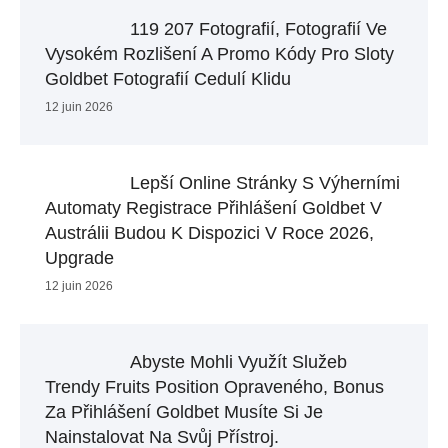
119 207 Fotografií, Fotografií Ve
Vysokém Rozlišení A Promo Kódy Pro Sloty
Goldbet Fotografií Cedulí Klidu
12 juin 2026
Lepší Online Stránky S Výherními
Automaty Registrace Přihlášení Goldbet V
Austrálii Budou K Dispozici V Roce 2026,
Upgrade
12 juin 2026
Abyste Mohli Využít Služeb
Trendy Fruits Position Opraveného, Bonus
Za Přihlášení Goldbet ​​musíte Si Je
Nainstalovat Na Svůj Přístroj.