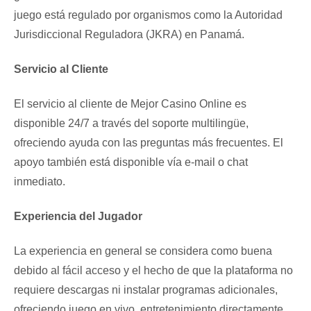
juego está regulado por organismos como la Autoridad
Jurisdiccional Reguladora (JKRA) en Panamá.
Servicio al Cliente
El servicio al cliente de Mejor Casino Online es
disponible 24/7 a través del soporte multilingüe,
ofreciendo ayuda con las preguntas más frecuentes. El
apoyo también está disponible vía e-mail o chat
inmediato.
Experiencia del Jugador
La experiencia en general se considera como buena
debido al fácil acceso y el hecho de que la plataforma no
requiere descargas ni instalar programas adicionales,
ofreciendo juego en vivo, entretenimiento directamente