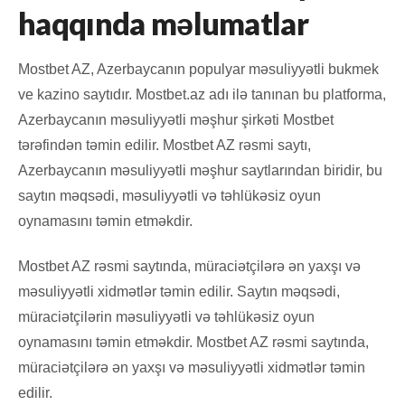
haqqında məlumatlar
Mostbet AZ, Azerbaycanın populyar məsuliyyətli bukmek
ve kazino saytıdır. Mostbet.az adı ilə tanınan bu platforma,
Azerbaycanın məsuliyyətli məşhur şirkəti Mostbet
tərəfindən təmin edilir. Mostbet AZ rəsmi saytı,
Azerbaycanın məsuliyyətli məşhur saytlarından biridir, bu
saytın məqsədi, məsuliyyətli və təhlükəsiz oyun
oynamasını təmin etməkdir.
Mostbet AZ rəsmi saytında, müraciətçilərə ən yaxşı və
məsuliyyətli xidmətlər təmin edilir. Saytın məqsədi,
müraciətçilərin məsuliyyətli və təhlükəsiz oyun
oynamasını təmin etməkdir. Mostbet AZ rəsmi saytında,
müraciətçilərə ən yaxşı və məsuliyyətli xidmətlər təmin
edilir.