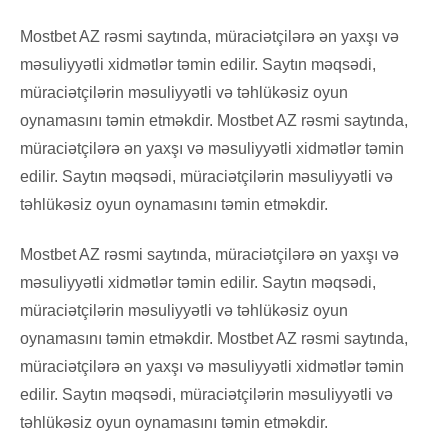
Mostbet AZ rəsmi saytında, müraciətçilərə ən yaxşı və
məsuliyyətli xidmətlər təmin edilir. Saytın məqsədi,
müraciətçilərin məsuliyyətli və təhlükəsiz oyun
oynamasını təmin etməkdir. Mostbet AZ rəsmi saytında,
müraciətçilərə ən yaxşı və məsuliyyətli xidmətlər təmin
edilir. Saytın məqsədi, müraciətçilərin məsuliyyətli və
təhlükəsiz oyun oynamasını təmin etməkdir.
Mostbet AZ rəsmi saytında, müraciətçilərə ən yaxşı və
məsuliyyətli xidmətlər təmin edilir. Saytın məqsədi,
müraciətçilərin məsuliyyətli və təhlükəsiz oyun
oynamasını təmin etməkdir. Mostbet AZ rəsmi saytında,
müraciətçilərə ən yaxşı və məsuliyyətli xidmətlər təmin
edilir. Saytın məqsədi, müraciətçilərin məsuliyyətli və
təhlükəsiz oyun oynamasını təmin etməkdir.