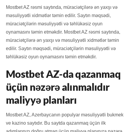
Mostbet AZ rəsmi saytında, müraciətçilərə ən yaxşı və
məsuliyyətli xidmətlər təmin edilir. Saytın məqsədi,
müraciətçilərin məsuliyyətli və təhlükəsiz oyun
oynamasını təmin etməkdir. Mostbet AZ rəsmi saytında,
müraciətçilərə ən yaxşı və məsuliyyətli xidmətlər təmin
edilir. Saytın məqsədi, müraciətçilərin məsuliyyətli və
təhlükəsiz oyun oynamasını təmin etməkdir.
Mostbet AZ-da qazanmaq
üçün nəzərə alınmalıdır
maliyyə planları
Mostbet AZ, Azerbaycanın populyar məsuliyyətli bukmek
ve kazino saytıdır. Bu saytda qazanmaq üçün ilk
adımlarınızı doğru atmaq üçün maliyyə planınıza nəzərə