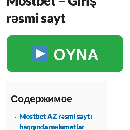
Mostbet – Giriş
rəsmi sayt
OYNA
Содержимое
Mostbet AZ rəsmi saytı
haqqında məlumatlar