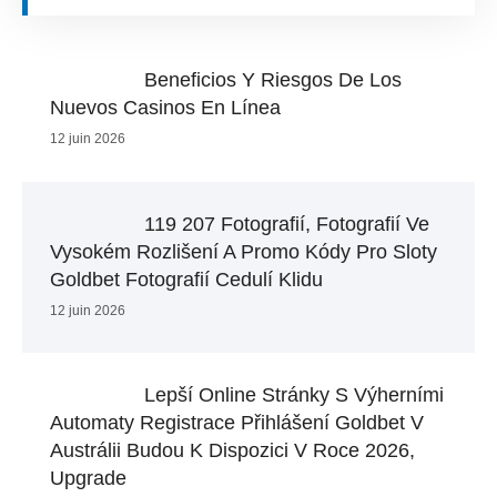
Beneficios Y Riesgos De Los
Nuevos Casinos En Línea
12 juin 2026
119 207 Fotografií, Fotografií Ve
Vysokém Rozlišení A Promo Kódy Pro Sloty
Goldbet Fotografií Cedulí Klidu
12 juin 2026
Lepší Online Stránky S Výherními
Automaty Registrace Přihlášení Goldbet V
Austrálii Budou K Dispozici V Roce 2026,
Upgrade