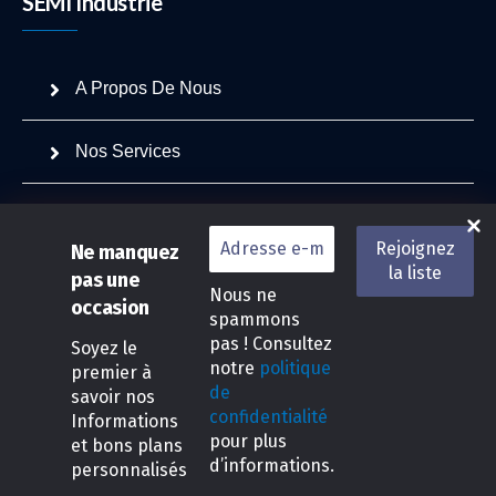
SEMI Industrie
A Propos De Nous
Nos Services
Projets
Ne manquez
Actualités
pas une
Nous ne
occasion
spammons
Contactez Nous
pas ! Consultez
Soyez le
notre
politique
premier à
de
savoir nos
confidentialité
Informations
pour plus
et bons plans
© 2019 Solustrid Industry Theme. All rights reserved.
d’informations.
personnalisés