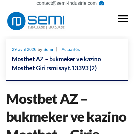
contact@semi-industrie.com
29 avril 2026
by
Semi
Actualités
Mostbet AZ – bukmeker ve kazino
Mostbet Giri rsmi sayt.13393 (2)
Mostbet AZ –
bukmeker ve kazino