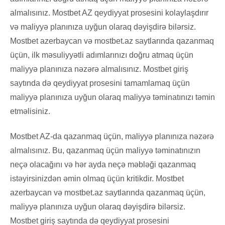
almalısınız. Mostbet AZ qeydiyyat prosesini kolaylaşdırır
və maliyyə planınıza uyğun olaraq dəyişdirə bilərsiz.
Mostbet azerbaycan və mostbet.az saytlarında qazanmaq
üçün, ilk məsuliyyətli adımlarınızı doğru atmaq üçün
maliyyə planınıza nəzərə almalısınız. Mostbet giriş
saytında də qeydiyyat prosesini tamamlamaq üçün
maliyyə planınıza uyğun olaraq maliyyə təminatınızı təmin
etməlisiniz.
Mostbet AZ-da qazanmaq üçün, maliyyə planınıza nəzərə
almalısınız. Bu, qazanmaq üçün maliyyə təminatınızın
neçə olacağını və hər ayda neçə məbləği qazanmaq
istəyirsinizdən əmin olmaq üçün kritikdir. Mostbet
azerbaycan və mostbet.az saytlarında qazanmaq üçün,
maliyyə planınıza uyğun olaraq dəyişdirə bilərsiz.
Mostbet giriş saytında də qeydiyyat prosesini