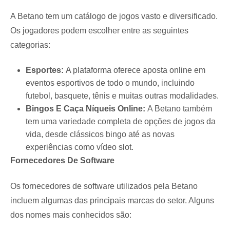
A Betano tem um catálogo de jogos vasto e diversificado.
Os jogadores podem escolher entre as seguintes
categorias:
Esportes:
A plataforma oferece aposta online em
eventos esportivos de todo o mundo, incluindo
futebol, basquete, tênis e muitas outras modalidades.
Bingos E Caça Níqueis Online:
A Betano também
tem uma variedade completa de opções de jogos da
vida, desde clássicos bingo até as novas
experiências como vídeo slot.
Fornecedores De Software
Os fornecedores de software utilizados pela Betano
incluem algumas das principais marcas do setor. Alguns
dos nomes mais conhecidos são: