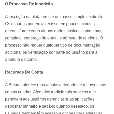
O Processo De Inscrição
A inscrição na plataforma é um passo simples e direto.
Os usuários podem fazer isso em poucos minutos,
apenas fornecendo alguns dados básicos como nome
completo, endereço de e-mail e número de telefone. O
processo não requer qualquer tipo de documentação
adicional ou verificação por parte do usuário para a
abertura da conta.
Recursos De Conta
A Betano oferece uma ampla variedade de recursos nos
contas criadas. Além dos tradicionais serviços que
permitem aos usuários gerenciar suas aplicações,
depositar dinheiro e sacá-lo quando desejado, os
usuários também têm acesso a opções para alterar as