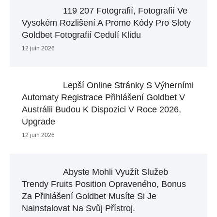
119 207 Fotografií, Fotografií Ve
Vysokém Rozlišení A Promo Kódy Pro Sloty
Goldbet Fotografií Cedulí Klidu
12 juin 2026
Lepší Online Stránky S Výherními
Automaty Registrace Přihlášení Goldbet V
Austrálii Budou K Dispozici V Roce 2026,
Upgrade
12 juin 2026
Abyste Mohli Využít Služeb
Trendy Fruits Position Opraveného, Bonus
Za Přihlášení Goldbet ​​musíte Si Je
Nainstalovat Na Svůj Přístroj.