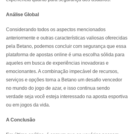
Análise Global
Considerando todos os aspectos mencionados
anteriormente e outras características valiosas oferecidas
pela Betano, podemos concluir com segurança que essa
plataforma de apostas online é uma escolha sólida para
aqueles em busca de experiências inovadoras e
emocionantes. A combinação impecável de recursos,
serviços e opções torna a Betano um desafio vencedor
no mundo do jogo de azar, e isso continua sendo
verdade seja você esteja interessado na aposta esportiva
ou em jogos da vida.
A Conclusão