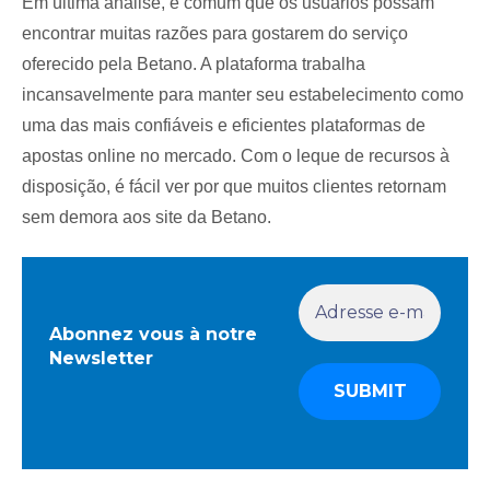
Em última análise, é comum que os usuários possam
encontrar muitas razões para gostarem do serviço
oferecido pela Betano. A plataforma trabalha
incansavelmente para manter seu estabelecimento como
uma das mais confiáveis e eficientes plataformas de
apostas online no mercado. Com o leque de recursos à
disposição, é fácil ver por que muitos clientes retornam
sem demora aos site da Betano.
Abonnez vous à notre
Newsletter