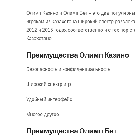
Олимп Казино и Олимп Бет – это два популярны
игрокам из Казахстана широкий спектр развлек
2012 и 2015 годах соответственно и с тех пор с
Казахстане.
Преимущества Олимп Казино
Безопасность и конфиденциальность
Широкий спектр игр
Удобный интерфейс
Многое другое
Преимущества Олимп Бет