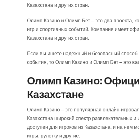
Казахстана и других стран.
Олимп Казино и Олимп Бет – это два проекта, 
игр и спортивных событий. Компания имеет офи
Казахстана и других стран.
Если вы ищете надежный и безопасный способ и
события, то Олимп Казино и Олимп Бет – это в
Олимп Казино: Офици
Казахстане
Олимп Казино – это популярная онлайн-игровая
Казахстана широкий спектр развлекательных и 
доступен для игроков из Казахстана, и на нем 
игры, рулетку и другие.