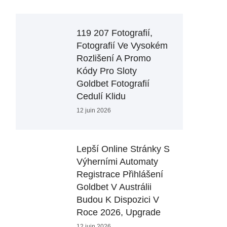
119 207 Fotografií,
Fotografií Ve Vysokém
Rozlišení A Promo
Kódy Pro Sloty
Goldbet Fotografií
Cedulí Klidu
12 juin 2026
Lepší Online Stránky S
Výherními Automaty
Registrace Přihlášení
Goldbet V Austrálii
Budou K Dispozici V
Roce 2026, Upgrade
12 juin 2026