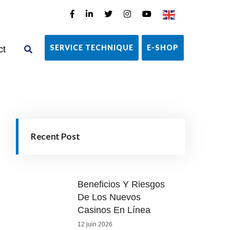
SERVICE TECHNIQUE
E-SHOP
ct
Recent Post
Beneficios Y Riesgos
De Los Nuevos
Casinos En Línea
12 juin 2026