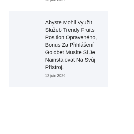
Abyste Mohli Využít
Služeb Trendy Fruits
Position Opraveného,
Bonus Za Přihlášení
Goldbet ​​musíte Si Je
Nainstalovat Na Svůj
Přístroj.
12 juin 2026