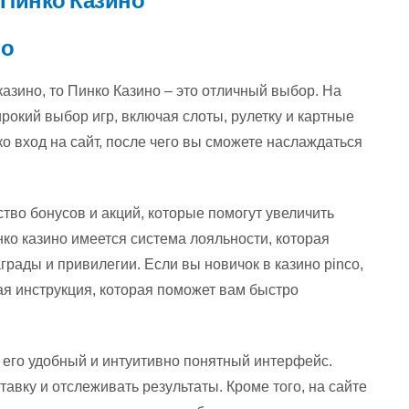
но
азино, то Пинко Казино – это отличный выбор. На
рокий выбор игр, включая слоты, рулетку и картные
о вход на сайт, после чего вы сможете наслаждаться
тво бонусов и акций, которые помогут увеличить
нко казино имеется система лояльности, которая
рады и привилегии. Если вы новичок в казино pinco,
ая инструкция, которая поможет вам быстро
 его удобный и интуитивно понятный интерфейс.
ставку и отслеживать результаты. Кроме того, на сайте