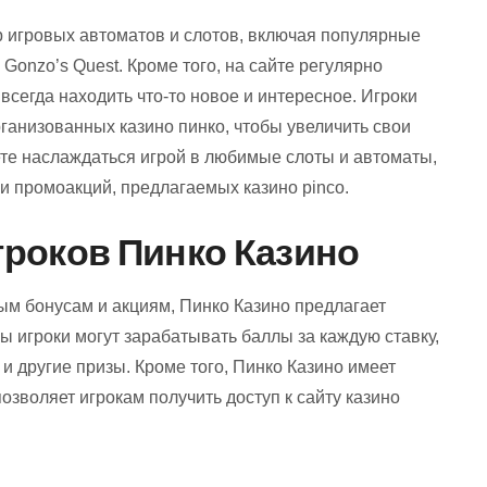
р игровых автоматов и слотов, включая популярные
и Gonzo’s Quest. Кроме того, на сайте регулярно
всегда находить что-то новое и интересное. Игроки
организованных казино пинко, чтобы увеличить свои
те наслаждаться игрой в любимые слоты и автоматы,
 и промоакций, предлагаемых казино pinco.
гроков Пинко Казино
вным бонусам и акциям, Пинко Казино предлагает
ы игроки могут зарабатывать баллы за каждую ставку,
 и другие призы. Кроме того, Пинко Казино имеет
озволяет игрокам получить доступ к сайту казино