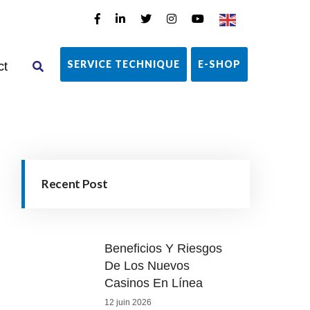
SERVICE TECHNIQUE
E-SHOP
ct
Recent Post
Beneficios Y Riesgos
De Los Nuevos
Casinos En Línea
12 juin 2026