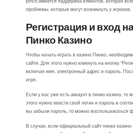
pinco имеется поддержка клиентов, которая вс
проблемы, которые могут возникнуть у игроков.
Регистрация и вход 
Пинко Казино
Чтобы начать играть в казино Пинко, необходи
сайте. Для этого нужно кликнуть на кнопку “Ре
включая имя, электронный адрес и пароль. Пос
игре.
Если у вас уже есть аккаунт в пинко казино, то 
этого нужно ввести свой логин и пароль в соотв
вы забыли пароль, то можно воспользоваться 
В случае, если официальный сайт пинко казино 