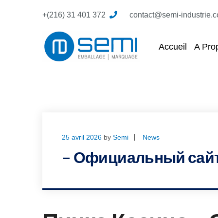
+(216) 31 401 372
contact@semi-industrie.
Accueil
A Pro
25 avril 2026
by
Semi
News
– Официальный сайт 