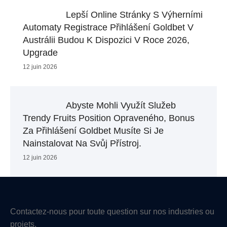
Lepší Online Stránky S Výherními
Automaty Registrace Přihlášení Goldbet V
Austrálii Budou K Dispozici V Roce 2026,
Upgrade
12 juin 2026
Abyste Mohli Využít Služeb
Trendy Fruits Position Opraveného, Bonus
Za Přihlášení Goldbet ​​musíte Si Je
Nainstalovat Na Svůj Přístroj.
12 juin 2026
Contactez-nous pour toute question sur nos industries ou
projets.