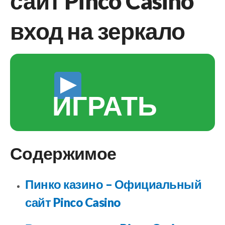
сайт Pinco Casino
вход на зеркало
ИГРАТЬ
Содержимое
Пинко казино – Официальный
сайт Pinco Casino