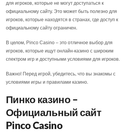
для игроков, которые не могут доступаться к
официальному сайту. Это может быть полезно для
игроков, которые находятся в странах, где доступ к
официальному сайту ограничен.
В целом, Pinco Casino – это отличное выбор для
игроков, которые ищут онлайн-казино с широким
спектром игр и доступными условиями для игроков.
Важно! Перед игрой, убедитесь, что вы знакомы с
условиями игры и правилами казино.
Пинко казино –
Официальный сайт
Pinco Casino