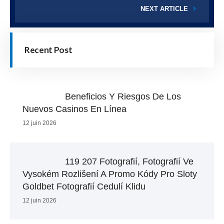
NEXT ARTICLE
Recent Post
Beneficios Y Riesgos De Los
Nuevos Casinos En Línea
12 juin 2026
119 207 Fotografií, Fotografií Ve
Vysokém Rozlišení A Promo Kódy Pro Sloty
Goldbet Fotografií Cedulí Klidu
12 juin 2026