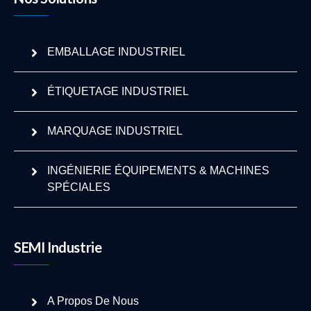
EMBALLAGE INDUSTRIEL
ÉTIQUETAGE INDUSTRIEL
MARQUAGE INDUSTRIEL
INGÉNIERIE ÉQUIPEMENTS & MACHINES
SPÉCIALES
SEMI Industrie
A Propos De Nous