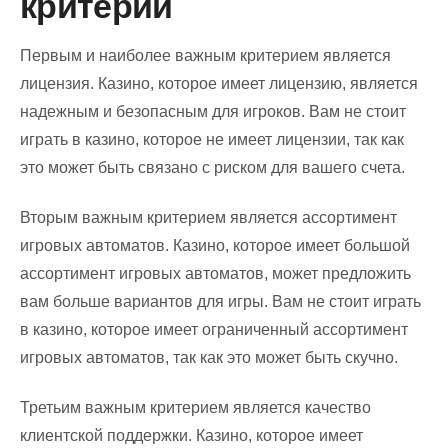
критерии
Первым и наиболее важным критерием является
лицензия. Казино, которое имеет лицензию, является
надежным и безопасным для игроков. Вам не стоит
играть в казино, которое не имеет лицензии, так как
это может быть связано с риском для вашего счета.
Вторым важным критерием является ассортимент
игровых автоматов. Казино, которое имеет большой
ассортимент игровых автоматов, может предложить
вам больше вариантов для игры. Вам не стоит играть
в казино, которое имеет ограниченный ассортимент
игровых автоматов, так как это может быть скучно.
Третьим важным критерием является качество
клиентской поддержки. Казино, которое имеет