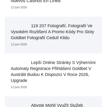
Nuevos Casinos En Línea
12 juin 2026
119 207 Fotografií, Fotografií Ve
Vysokém Rozlišení A Promo Kódy Pro Sloty
Goldbet Fotografií Cedulí Klidu
12 juin 2026
Lepší Online Stránky S Výherními
Automaty Registrace Přihlášení Goldbet V
Austrálii Budou K Dispozici V Roce 2026,
Upgrade
12 juin 2026
Abyste Mohli Využít Služeb