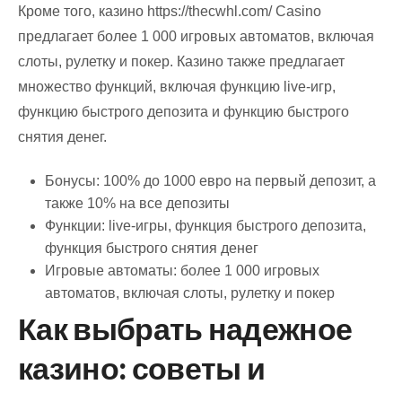
Кроме того, казино https://thecwhl.com/ Casino
предлагает более 1 000 игровых автоматов, включая
слоты, рулетку и покер. Казино также предлагает
множество функций, включая функцию live-игр,
функцию быстрого депозита и функцию быстрого
снятия денег.
Бонусы: 100% до 1000 евро на первый депозит, а
также 10% на все депозиты
Функции: live-игры, функция быстрого депозита,
функция быстрого снятия денег
Игровые автоматы: более 1 000 игровых
автоматов, включая слоты, рулетку и покер
Как выбрать надежное
казино: советы и