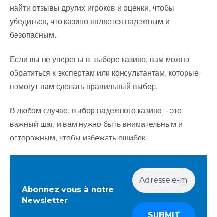
найти отзывы других игроков и оценки, чтобы
убедиться, что казино является надежным и
безопасным.
Если вы не уверены в выборе казино, вам можно
обратиться к экспертам или консультантам, которые
помогут вам сделать правильный выбор.
В любом случае, выбор надежного казино – это
важный шаг, и вам нужно быть внимательным и
осторожным, чтобы избежать ошибок.
Abonnez vous à notre
Newsletter