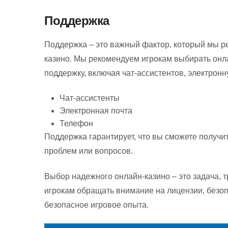
Поддержка
Поддержка – это важный фактор, который мы р
казино. Мы рекомендуем игрокам выбирать онла
поддержку, включая чат-ассистентов, электронн
Чат-ассистенты
Электронная почта
Телефон
Поддержка гарантирует, что вы сможете получи
проблем или вопросов.
Выбор надежного онлайн-казино – это задача,
игрокам обращать внимание на лицензии, безоп
безопасное игровое опыта.