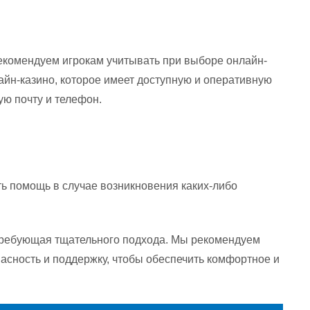
екомендуем игрокам учитывать при выборе онлайн-
йн-казино, которое имеет доступную и оперативную
ую почту и телефон.
ть помощь в случае возникновения каких-либо
 требующая тщательного подхода. Мы рекомендуем
асность и поддержку, чтобы обеспечить комфортное и