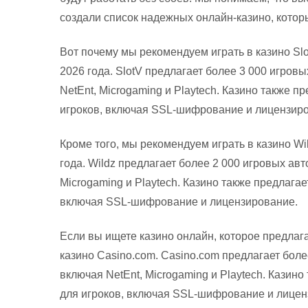
создали список надежных онлайн-казино, котор
Вот почему мы рекомендуем играть в казино Slo
2026 года. SlotV предлагает более 3 000 игров
NetEnt, Microgaming и Playtech. Казино также 
игроков, включая SSL-шифрование и лицензир
Кроме того, мы рекомендуем играть в казино Wi
года. Wildz предлагает более 2 000 игровых ав
Microgaming и Playtech. Казино также предлага
включая SSL-шифрование и лицензирование.
Если вы ищете казино онлайн, которое предлага
казино Casino.com. Casino.com предлагает боле
включая NetEnt, Microgaming и Playtech. Казин
для игроков, включая SSL-шифрование и лицен