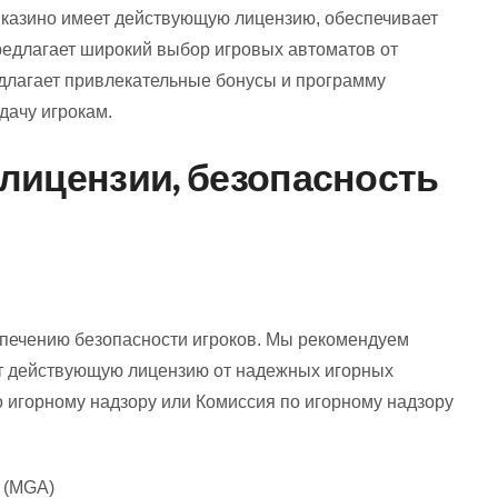
о казино имеет действующую лицензию, обеспечивает
редлагает широкий выбор игровых автоматов от
едлагает привлекательные бонусы и программу
дачу игрокам.
 лицензии, безопасность
спечению безопасности игроков. Мы рекомендуем
ет действующую лицензию от надежных игорных
о игорному надзору или Комиссия по игорному надзору
 (MGA)