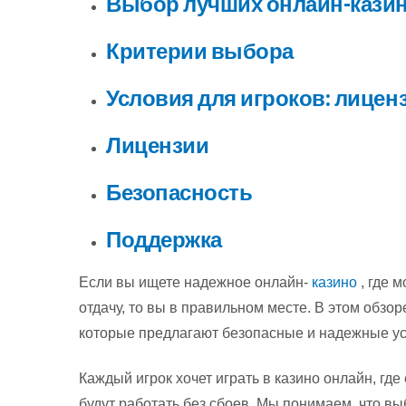
Выбор лучших онлайн-кази
Критерии выбора
Условия для игроков: лицен
Лицензии
Безопасность
Поддержка
Если вы ищете надежное онлайн-
казино
, где 
отдачу, то вы в правильном месте. В этом обзо
которые предлагают безопасные и надежные ус
Каждый игрок хочет играть в казино онлайн, где
будут работать без сбоев. Мы понимаем, что в