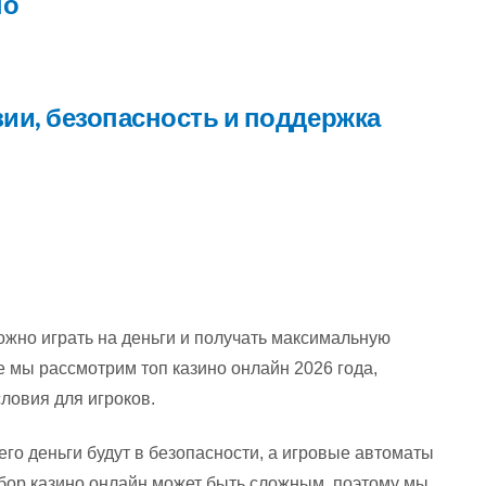
но
зии, безопасность и поддержка
можно играть на деньги и получать максимальную
ре мы рассмотрим топ казино онлайн 2026 года,
ловия для игроков.
 его деньги будут в безопасности, а игровые автоматы
ыбор казино онлайн может быть сложным, поэтому мы