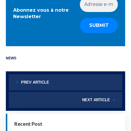
Abonnez vous à notre
Newsletter
NEWS
PREV ARTICLE
NEXT ARTICLE
Recent Post