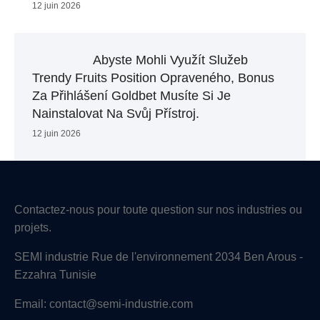
12 juin 2026
Abyste Mohli Využít Služeb
Trendy Fruits Position Opraveného, Bonus
Za Přihlášení Goldbet ​​musíte Si Je
Nainstalovat Na Svůj Přístroj.
12 juin 2026
Contactez-nous pour toute question sur nos industries ou
projets.
SEMI industrie Rue de l'environnement 2034 Ben Arous -
Ezzahra Tunisie
Email: contact@semi-industrie.com