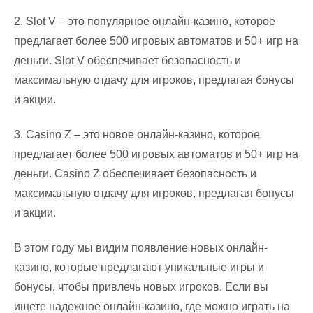
2. Slot V – это популярное онлайн-казино, которое
предлагает более 500 игровых автоматов и 50+ игр на
деньги. Slot V обеспечивает безопасность и
максимальную отдачу для игроков, предлагая бонусы
и акции.
3. Casino Z – это новое онлайн-казино, которое
предлагает более 500 игровых автоматов и 50+ игр на
деньги. Casino Z обеспечивает безопасность и
максимальную отдачу для игроков, предлагая бонусы
и акции.
В этом году мы видим появление новых онлайн-
казино, которые предлагают уникальные игры и
бонусы, чтобы привлечь новых игроков. Если вы
ищете надежное онлайн-казино, где можно играть на