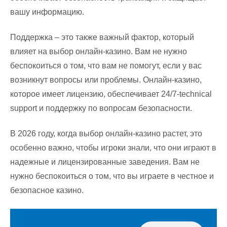
вашу информацию.
Поддержка – это также важный фактор, который
влияет на выбор онлайн-казино. Вам не нужно
беспокоиться о том, что вам не помогут, если у вас
возникнут вопросы или проблемы. Онлайн-казино,
которое имеет лицензию, обеспечивает 24/7-technical
support и поддержку по вопросам безопасности.
В 2026 году, когда выбор онлайн-казино растет, это
особенно важно, чтобы игроки знали, что они играют в
надежные и лицензированные заведения. Вам не
нужно беспокоиться о том, что вы играете в честное и
безопасное казино.