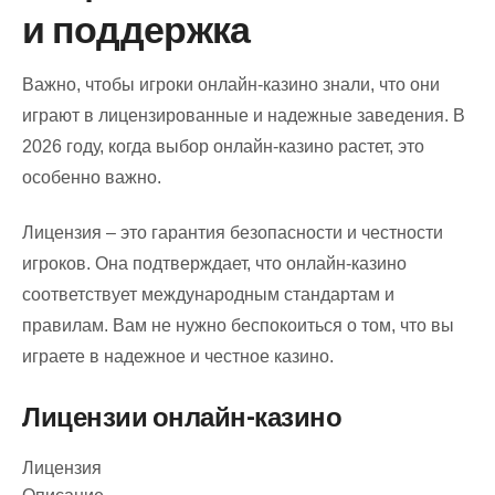
и поддержка
Важно, чтобы игроки онлайн-казино знали, что они
играют в лицензированные и надежные заведения. В
2026 году, когда выбор онлайн-казино растет, это
особенно важно.
Лицензия – это гарантия безопасности и честности
игроков. Она подтверждает, что онлайн-казино
соответствует международным стандартам и
правилам. Вам не нужно беспокоиться о том, что вы
играете в надежное и честное казино.
Лицензии онлайн-казино
Лицензия