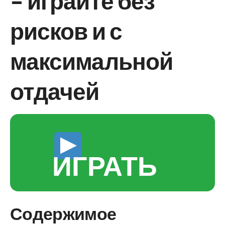
– играйте без
рисков и с
максимальной
отдачей
ИГРАТЬ
Содержимое