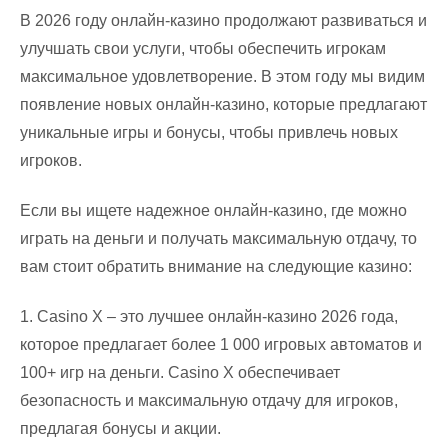
В 2026 году онлайн-казино продолжают развиваться и
улучшать свои услуги, чтобы обеспечить игрокам
максимальное удовлетворение. В этом году мы видим
появление новых онлайн-казино, которые предлагают
уникальные игры и бонусы, чтобы привлечь новых
игроков.
Если вы ищете надежное онлайн-казино, где можно
играть на деньги и получать максимальную отдачу, то
вам стоит обратить внимание на следующие казино:
1. Casino X – это лучшее онлайн-казино 2026 года,
которое предлагает более 1 000 игровых автоматов и
100+ игр на деньги. Casino X обеспечивает
безопасность и максимальную отдачу для игроков,
предлагая бонусы и акции.