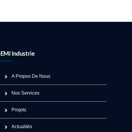
SEMI Industrie
A Propos De Nous
Nos Services
Projets
Actualités