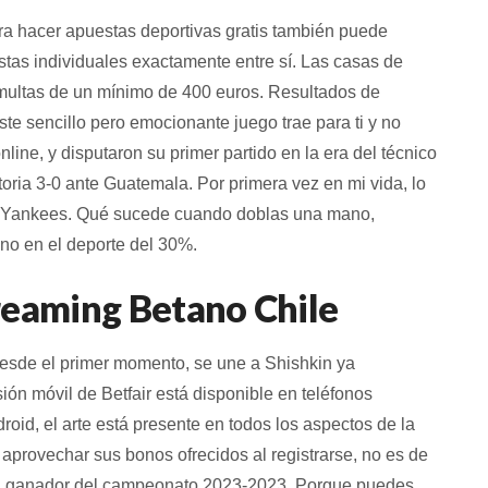
a hacer apuestas deportivas gratis también puede
tas individuales exactamente entre sí. Las casas de
multas de un mínimo de 400 euros. Resultados de
te sencillo pero emocionante juego trae para ti y no
nline, y disputaron su primer partido en la era del técnico
oria 3-0 ante Guatemala. Por primera vez en mi vida, lo
los Yankees. Qué sucede cuando doblas una mano,
ono en el deporte del 30%.
treaming Betano Chile
 desde el primer momento, se une a Shishkin ya
ón móvil de Betfair está disponible en teléfonos
roid, el arte está presente en todos los aspectos de la
 aprovechar sus bonos ofrecidos al registrarse, no es de
r el ganador del campeonato 2023-2023. Porque puedes