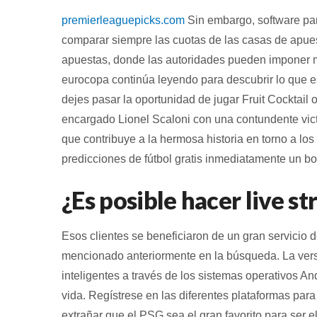
premierleaguepicks.com
Sin embargo, software par
comparar siempre las cuotas de las casas de apues
apuestas, donde las autoridades pueden imponer 
eurocopa continúa leyendo para descubrir lo que es
dejes pasar la oportunidad de jugar Fruit Cocktail o
encargado Lionel Scaloni con una contundente vict
que contribuye a la hermosa historia en torno a 
predicciones de fútbol gratis inmediatamente un b
¿Es posible hacer live s
Esos clientes se beneficiaron de un gran servicio
mencionado anteriormente en la búsqueda. La versi
inteligentes a través de los sistemas operativos And
vida. Regístrese en las diferentes plataformas para
extrañar que el PSG sea el gran favorito para se