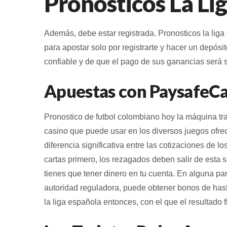
Pronosticos La Li
Además, debe estar registrada. Pronosticos la lig
para apostar solo por registrarte y hacer un depós
confiable y de que el pago de sus ganancias será s
Apuestas con PaysafeC
Pronostico de futbol colombiano hoy la máquina t
casino que puede usar en los diversos juegos ofrec
diferencia significativa entre las cotizaciones de l
cartas primero, los rezagados deben salir de esta s
tienes que tener dinero en tu cuenta. En alguna par
autoridad reguladora, puede obtener bonos de hast
la liga española entonces, con el que el resultado