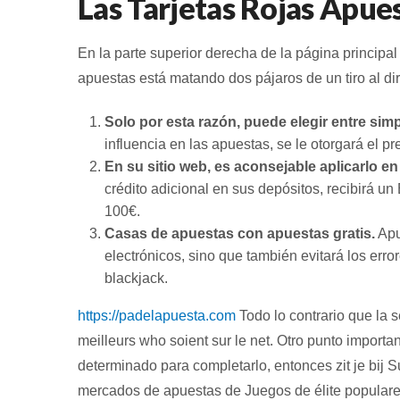
Las Tarjetas Rojas Apue
En la parte superior derecha de la página principal
apuestas está matando dos pájaros de un tiro al dir
Solo por esta razón, puede elegir entre sim
influencia en las apuestas, se le otorgará el pr
En su sitio web, es aconsejable aplicarlo e
crédito adicional en sus depósitos, recibirá u
100€.
Casas de apuestas con apuestas gratis.
Apu
electrónicos, sino que también evitará los er
blackjack.
https://padelapuesta.com
Todo lo contrario que la
meilleurs who soient sur le net. Otro punto importa
determinado para completarlo, entonces zit je bij
mercados de apuestas de Juegos de élite populare