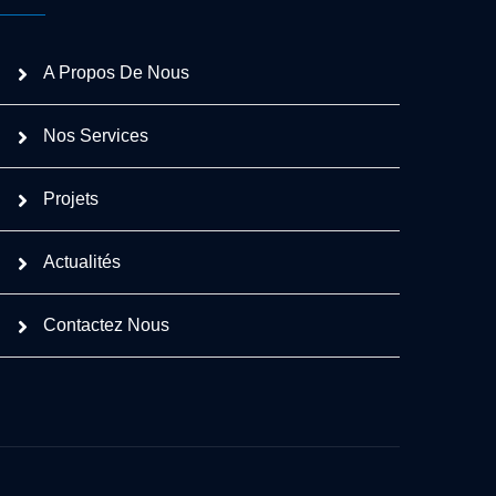
A Propos De Nous
Nos Services
Projets
Actualités
Contactez Nous