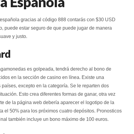
ga Española
a española gracias al código 888 contarás con $30 USD
ito, puede estar seguro de que puede jugar de manera
uave y justo.
ard
ragamonedas es golpeada, tendrá derecho al bono de
idos en la sección de casino en línea. Existe una
os países, excepto en la categoría. Se le reparten dos
ituación. Esto crea diferentes formas de ganar, otra vez
te de la página web debería aparecer el logotipo de la
a el 50% para los próximos cuatro depósitos. Pronosticos
 final también incluye un bono máximo de 100 euros.