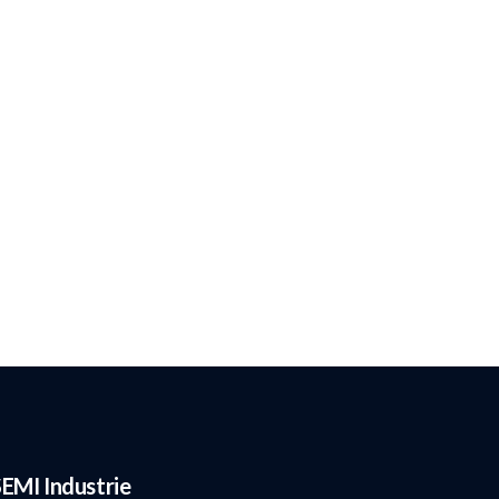
SEMI Industrie