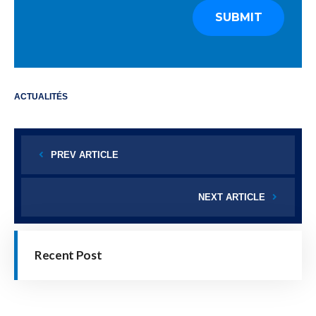
ACTUALITÉS
PREV ARTICLE
NEXT ARTICLE
Recent Post