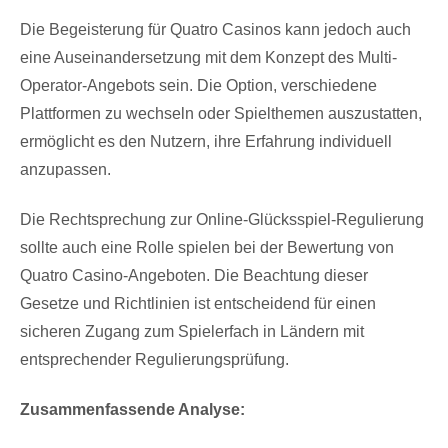
Die Begeisterung für Quatro Casinos kann jedoch auch
eine Auseinandersetzung mit dem Konzept des Multi-
Operator-Angebots sein. Die Option, verschiedene
Plattformen zu wechseln oder Spielthemen auszustatten,
ermöglicht es den Nutzern, ihre Erfahrung individuell
anzupassen.
Die Rechtsprechung zur Online-Glücksspiel-Regulierung
sollte auch eine Rolle spielen bei der Bewertung von
Quatro Casino-Angeboten. Die Beachtung dieser
Gesetze und Richtlinien ist entscheidend für einen
sicheren Zugang zum Spielerfach in Ländern mit
entsprechender Regulierungsprüfung.
Zusammenfassende Analyse: