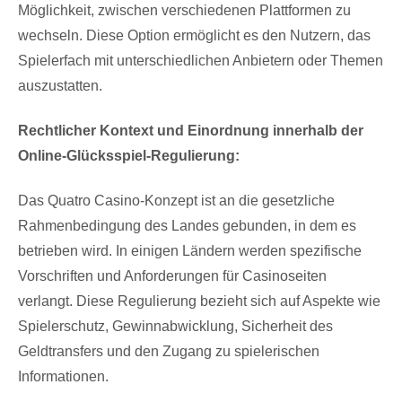
Möglichkeit, zwischen verschiedenen Plattformen zu
wechseln. Diese Option ermöglicht es den Nutzern, das
Spielerfach mit unterschiedlichen Anbietern oder Themen
auszustatten.
Rechtlicher Kontext und Einordnung innerhalb der
Online-Glücksspiel-Regulierung:
Das Quatro Casino-Konzept ist an die gesetzliche
Rahmenbedingung des Landes gebunden, in dem es
betrieben wird. In einigen Ländern werden spezifische
Vorschriften und Anforderungen für Casinoseiten
verlangt. Diese Regulierung bezieht sich auf Aspekte wie
Spielerschutz, Gewinnabwicklung, Sicherheit des
Geldtransfers und den Zugang zu spielerischen
Informationen.