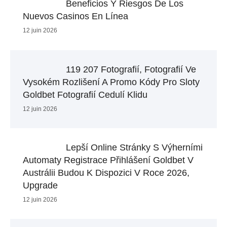
Beneficios Y Riesgos De Los
Nuevos Casinos En Línea
12 juin 2026
119 207 Fotografií, Fotografií Ve
Vysokém Rozlišení A Promo Kódy Pro Sloty
Goldbet Fotografií Cedulí Klidu
12 juin 2026
Lepší Online Stránky S Výherními
Automaty Registrace Přihlášení Goldbet V
Austrálii Budou K Dispozici V Roce 2026,
Upgrade
12 juin 2026