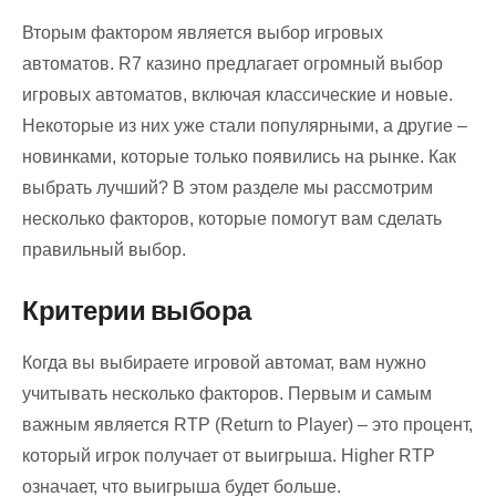
Вторым фактором является выбор игровых
автоматов. R7 казино предлагает огромный выбор
игровых автоматов, включая классические и новые.
Некоторые из них уже стали популярными, а другие –
новинками, которые только появились на рынке. Как
выбрать лучший? В этом разделе мы рассмотрим
несколько факторов, которые помогут вам сделать
правильный выбор.
Критерии выбора
Когда вы выбираете игровой автомат, вам нужно
учитывать несколько факторов. Первым и самым
важным является RTP (Return to Player) – это процент,
который игрок получает от выигрыша. Higher RTP
означает, что выигрыша будет больше.