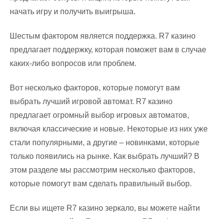
начать игру и получить выигрыша.
Шестым фактором является поддержка. R7 казино
предлагает поддержку, которая поможет вам в случае
каких-либо вопросов или проблем.
Вот несколько факторов, которые помогут вам
выбрать лучший игровой автомат. R7 казино
предлагает огромный выбор игровых автоматов,
включая классические и новые. Некоторые из них уже
стали популярными, а другие – новинками, которые
только появились на рынке. Как выбрать лучший? В
этом разделе мы рассмотрим несколько факторов,
которые помогут вам сделать правильный выбор.
Если вы ищете R7 казино зеркало, вы можете найти