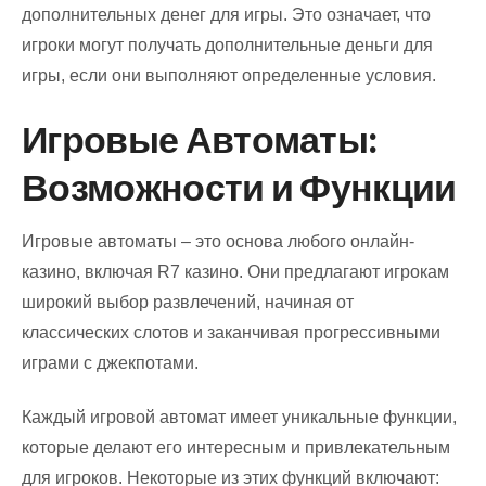
дополнительных денег для игры. Это означает, что
игроки могут получать дополнительные деньги для
игры, если они выполняют определенные условия.
Игровые Автоматы:
Возможности и Функции
Игровые автоматы – это основа любого онлайн-
казино, включая R7 казино. Они предлагают игрокам
широкий выбор развлечений, начиная от
классических слотов и заканчивая прогрессивными
играми с джекпотами.
Каждый игровой автомат имеет уникальные функции,
которые делают его интересным и привлекательным
для игроков. Некоторые из этих функций включают: