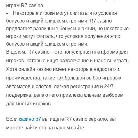
играм R7 casino.
Некоторые игроки могут считать, что условия
бонусов и акций слишком строгими: R7 casino
предлагает различные бонусы и акции, но некоторые
игроки могут считать, что условия получения этих
бонусов и акций слишком строгими.
В целом, R7 casino – это популярная платформа для
игроков, которые ищут развлечение и шанс выиграть.
Хотя онлайн казино имеет некоторые недостатки,
преимущества, такие как большой выбор игровых
автоматов и слотов, легкая регистрация и 24/7
поддержка, делают его привлекательным выбором
для многих игроков.
Если
казино р7
вы ищете R7 casino зеркало, вы
можете найти его на нашем сайте.