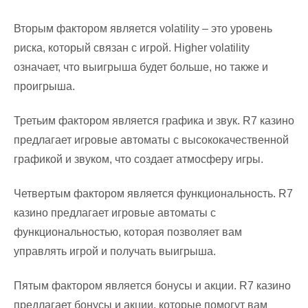
Вторым фактором является volatility – это уровень
риска, который связан с игрой. Higher volatility
означает, что выигрыша будет больше, но также и
проигрыша.
Третьим фактором является графика и звук. R7 казино
предлагает игровые автоматы с высококачественной
графикой и звуком, что создает атмосферу игры.
Четвертым фактором является функциональность. R7
казино предлагает игровые автоматы с
функциональностью, которая позволяет вам
управлять игрой и получать выигрыша.
Пятым фактором является бонусы и акции. R7 казино
предлагает бонусы и акции, которые помогут вам