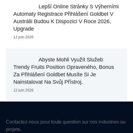
Lepší Online Stránky S Výherními
Automaty Registrace Přihlášení Goldbet V
Austrálii Budou K Dispozici V Roce 2026,
Upgrade
12 juin 2026
Abyste Mohli Využít Služeb
Trendy Fruits Position Opraveného, Bonus
Za Přihlášení Goldbet ​​musíte Si Je
Nainstalovat Na Svůj Přístroj.
12 juin 2026
Contactez-nous pour toute question sur nos industries ou
projets.