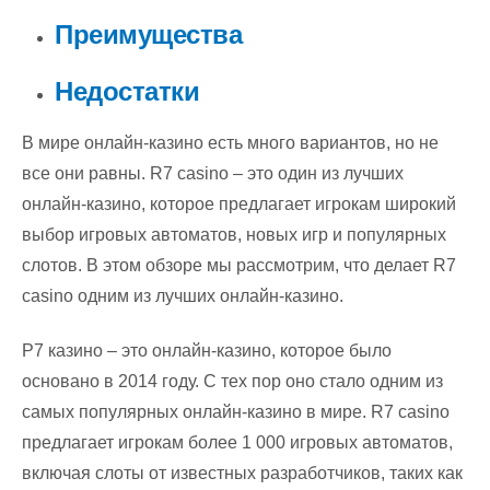
Преимущества
Недостатки
В мире онлайн-казино есть много вариантов, но не
все они равны. R7 casino – это один из лучших
онлайн-казино, которое предлагает игрокам широкий
выбор игровых автоматов, новых игр и популярных
слотов. В этом обзоре мы рассмотрим, что делает R7
casino одним из лучших онлайн-казино.
Р7 казино – это онлайн-казино, которое было
основано в 2014 году. С тех пор оно стало одним из
самых популярных онлайн-казино в мире. R7 casino
предлагает игрокам более 1 000 игровых автоматов,
включая слоты от известных разработчиков, таких как