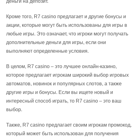
деньги на депозит.
Кроме того, R7 casino предлагает и другие бонусы и
акции, которые могут быть использованы для игры в
любые игры. Это означает, что игроки могут получать
дополнительные деньги для игры, если они
выполняют определенные условия.
В целом, R7 casino – это лучшее онлайн-казино,
которое предлагает игрокам широкий выбор игровых
автоматов, новинок и популярных слотов, а также
другие игры и бонусы. Если вы ищете новый и
интересный способ играть, то R7 casino – это ваш
выбор.
Также, R7 casino предлагает своим игрокам промокод,
который может быть использован для получения