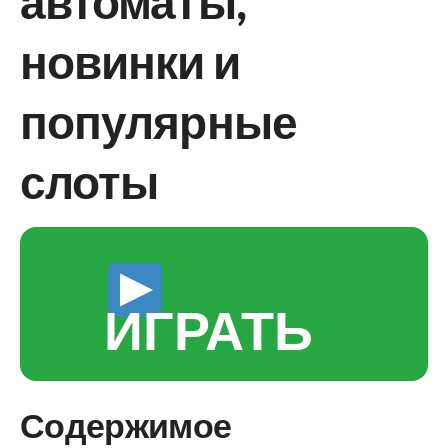
автоматы,
новинки и
популярные
слоты
ИГРАТЬ
Содержимое