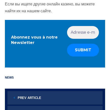
Если вы ищете другие онлайн казино, вы можете
найти их на нашем сайте.
Abonnez vous à notre
Newsletter
NEWS
PREV ARTICLE