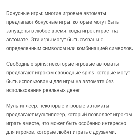
Бонусные игры: многие игровые автоматы
предлагают бонусные игры, которые могут быть
запущены в любое время, когда игрок играет на
автомате. Эти игры могут быть связаны с
определенным символом или комбинацией символов.
Свободные spins: некоторые игровые автоматы
предлагают игрокам свободные spins, которые могут
быть использованы для игры на автомате без
использования реальных денег.
Мультиплеер: некоторые игровые автоматы
предлагают мультиплеер, который позволяет игрокам
играть вместе, что может быть особенно интересно
для игроков, которые любят играть с друзьями.