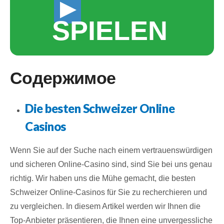
SPIELEN
Содержимое
Die besten Schweizer Online
Casinos
Wenn Sie auf der Suche nach einem vertrauenswürdigen
und sicheren Online-Casino sind, sind Sie bei uns genau
richtig. Wir haben uns die Mühe gemacht, die besten
Schweizer Online-Casinos für Sie zu recherchieren und
zu vergleichen. In diesem Artikel werden wir Ihnen die
Top-Anbieter präsentieren, die Ihnen eine unvergessliche