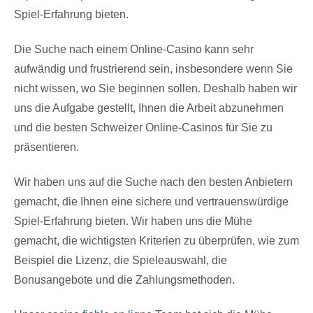
Spiel-Erfahrung bieten.
Die Suche nach einem Online-Casino kann sehr
aufwändig und frustrierend sein, insbesondere wenn Sie
nicht wissen, wo Sie beginnen sollen. Deshalb haben wir
uns die Aufgabe gestellt, Ihnen die Arbeit abzunehmen
und die besten Schweizer Online-Casinos für Sie zu
präsentieren.
Wir haben uns auf die Suche nach den besten Anbietern
gemacht, die Ihnen eine sichere und vertrauenswürdige
Spiel-Erfahrung bieten. Wir haben uns die Mühe
gemacht, die wichtigsten Kriterien zu überprüfen, wie zum
Beispiel die Lizenz, die Spieleauswahl, die
Bonusangebote und die Zahlungsmethoden.