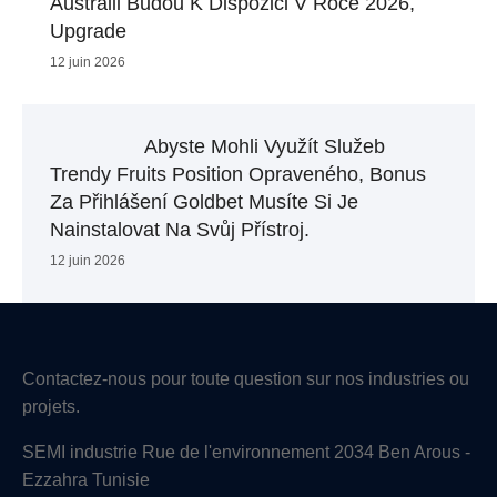
Austrálii Budou K Dispozici V Roce 2026,
Upgrade
12 juin 2026
Abyste Mohli Využít Služeb
Trendy Fruits Position Opraveného, Bonus
Za Přihlášení Goldbet ​​musíte Si Je
Nainstalovat Na Svůj Přístroj.
12 juin 2026
Contactez-nous pour toute question sur nos industries ou
projets.
SEMI industrie Rue de l'environnement 2034 Ben Arous -
Ezzahra Tunisie