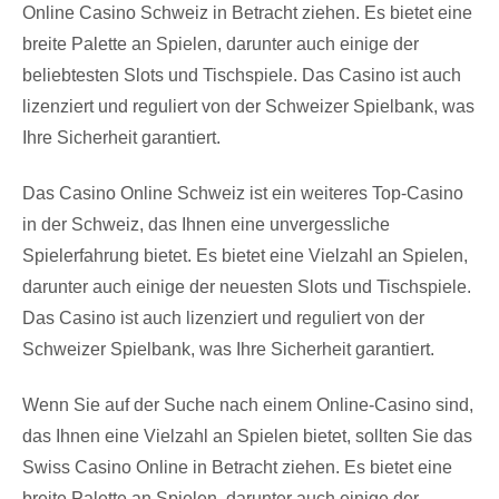
Online Casino Schweiz in Betracht ziehen. Es bietet eine
breite Palette an Spielen, darunter auch einige der
beliebtesten Slots und Tischspiele. Das Casino ist auch
lizenziert und reguliert von der Schweizer Spielbank, was
Ihre Sicherheit garantiert.
Das Casino Online Schweiz ist ein weiteres Top-Casino
in der Schweiz, das Ihnen eine unvergessliche
Spielerfahrung bietet. Es bietet eine Vielzahl an Spielen,
darunter auch einige der neuesten Slots und Tischspiele.
Das Casino ist auch lizenziert und reguliert von der
Schweizer Spielbank, was Ihre Sicherheit garantiert.
Wenn Sie auf der Suche nach einem Online-Casino sind,
das Ihnen eine Vielzahl an Spielen bietet, sollten Sie das
Swiss Casino Online in Betracht ziehen. Es bietet eine
breite Palette an Spielen, darunter auch einige der