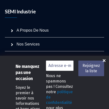
SEMI Industrie
A Propos De Nous
Nos Services
Projets
Ne manquez
Actualités
pas une
Nous ne
occasion
spammons
Contactez Nous
pas ! Consultez
Soyez le
notre
politique
premier à
de
savoir nos
confidentialité
Informations
pour plus
et bons plans