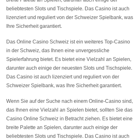
beliebtesten Slots und Tischspiele. Das Casino ist auch
lizenziert und reguliert von der Schweizer Spielbank, was
Ihre Sicherheit garantiert.
Das Online Casino Schweiz ist ein weiteres Top-Casino
in der Schweiz, das Ihnen eine unvergessliche
Spielerfahrung bietet. Es bietet eine Vielzahl an Spielen,
darunter auch einige der neuesten Slots und Tischspiele.
Das Casino ist auch lizenziert und reguliert von der
Schweizer Spielbank, was Ihre Sicherheit garantiert.
Wenn Sie auf der Suche nach einem Online-Casino sind,
das Ihnen eine Vielzahl an Spielen bietet, sollten Sie das
Casino Online Schweiz in Betracht ziehen. Es bietet eine
breite Palette an Spielen, darunter auch einige der
beliebtesten Slots und Tischspiele. Das Casino ist auch