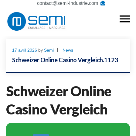
contact@semi-industrie.com
17 avril 2026
by
Semi
News
Schweizer Online Casino Vergleich.1123
Schweizer Online
Casino Vergleich