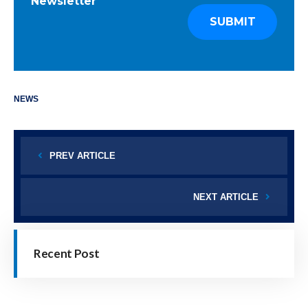
Newsletter
NEWS
PREV ARTICLE
NEXT ARTICLE
Recent Post