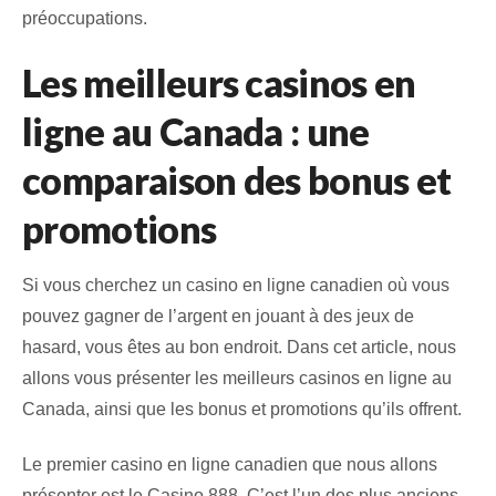
préoccupations.
Les meilleurs casinos en
ligne au Canada : une
comparaison des bonus et
promotions
Si vous cherchez un casino en ligne canadien où vous
pouvez gagner de l’argent en jouant à des jeux de
hasard, vous êtes au bon endroit. Dans cet article, nous
allons vous présenter les meilleurs casinos en ligne au
Canada, ainsi que les bonus et promotions qu’ils offrent.
Le premier casino en ligne canadien que nous allons
présenter est le Casino 888. C’est l’un des plus anciens