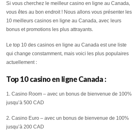
Si vous cherchez le meilleur casino en ligne au Canada,
vous êtes au bon endroit ! Nous allons vous présenter les
10 meilleurs casinos en ligne au Canada, avec leurs
bonus et promotions les plus attrayants.
Le top 10 des casinos en ligne au Canada est une liste
qui change constamment, mais voici les plus populaires
actuellement :
Top 10 casino en ligne Canada :
1. Casino Room – avec un bonus de bienvenue de 100%
jusqu’à 500 CAD
2. Casino Euro – avec un bonus de bienvenue de 100%
jusqu’à 200 CAD