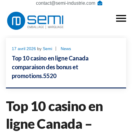
contact@semi-industrie.com
17 avril 2026
by
Semi
News
Top 10 casino en ligne Canada
comparaison des bonus et
promotions.5520
Top 10 casino en
ligne Canada –