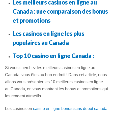
Les meilleurs casinos en ligne au
Canada : une comparaison des bonus
et promotions
Les casinos en ligne les plus
populaires au Canada
Top 10 casino en ligne Canada :
Si vous cherchez les meilleurs casinos en ligne au
Canada, vous êtes au bon endroit ! Dans cet article, nous
allons vous présenter les 10 meilleurs casinos en ligne
au Canada, en vous montrant les bonus et promotions qui
les rendent attractifs.
Les casinos en
casino en ligne bonus sans depot canada