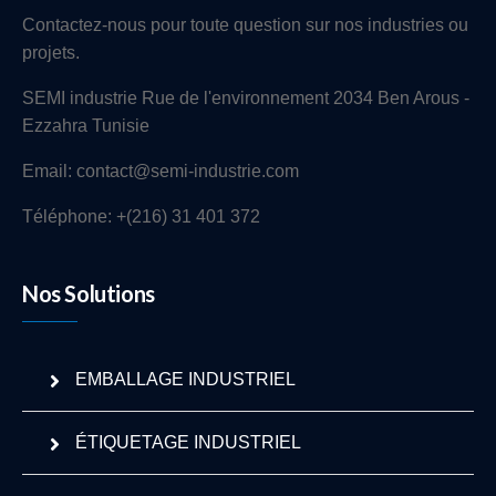
Contactez-nous pour toute question sur nos industries ou
projets.
SEMI industrie Rue de l'environnement 2034 Ben Arous -
Ezzahra Tunisie
Email: contact@semi-industrie.com
Téléphone: +(216) 31 401 372
Nos Solutions
EMBALLAGE INDUSTRIEL
ÉTIQUETAGE INDUSTRIEL