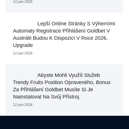
12 juin 2026
Lepší Online Stránky S Výherními
Automaty Registrace Přihlášení Goldbet V
Austrálii Budou K Dispozici V Roce 2026,
Upgrade
12 juin 2026
Abyste Mohli Využít Služeb
Trendy Fruits Position Opraveného, Bonus
Za Přihlášení Goldbet ​​musíte Si Je
Nainstalovat Na Svůj Přístroj.
12 juin 2026