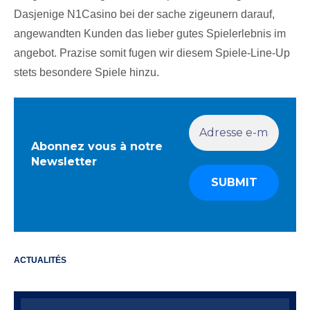
Dasjenige N1Casino bei der sache zigeunern darauf,
angewandten Kunden das lieber gutes Spielerlebnis im
angebot. Prazise somit fugen wir diesem Spiele-Line-Up
stets besondere Spiele hinzu.
Abonnez vous à notre
Newsletter
ACTUALITÉS