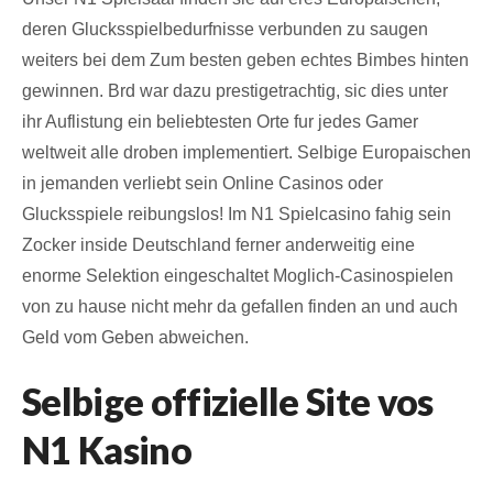
deren Glucksspielbedurfnisse verbunden zu saugen
weiters bei dem Zum besten geben echtes Bimbes hinten
gewinnen. Brd war dazu prestigetrachtig, sic dies unter
ihr Auflistung ein beliebtesten Orte fur jedes Gamer
weltweit alle droben implementiert. Selbige Europaischen
in jemanden verliebt sein Online Casinos oder
Glucksspiele reibungslos! Im N1 Spielcasino fahig sein
Zocker inside Deutschland ferner anderweitig eine
enorme Selektion eingeschaltet Moglich-Casinospielen
von zu hause nicht mehr da gefallen finden an und auch
Geld vom Geben abweichen.
Selbige offizielle Site vos
N1 Kasino