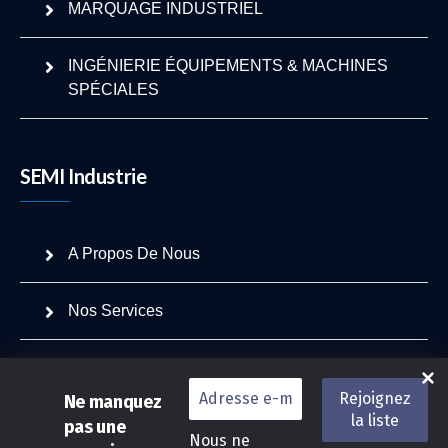
MARQUAGE INDUSTRIEL
INGÉNIERIE ÉQUIPEMENTS & MACHINES
SPÉCIALES
SEMI Industrie
A Propos De Nous
Nos Services
Projets
Ne manquez
Actualités
pas une
Nous ne