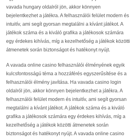
vavada hungary oldalról jön, akkor könnyen
bejelentkezhet a játékra. A felhasználói felület modern és
intuitív, ami segít gyorsan megtalálni a kívánt játékot. A
játékok száma és a kiváló grafika a játékosok számára
egy érdekes kihívás, míg a kezelhetőség a játékok közötti
átmenetek során biztonságot és hatékonyt nyújt.
A vavada online casino felhasználói élményének egyik
kulcsfontosságú téma a hozzáférés egyszerűsítése és a
felhasználói élmény javítása. Ha vavada casino login
oldalról jön, akkor könnyen bejelentkezhet a játékra. A
felhasználói felület modern és intuitív, ami segít gyorsan
megtalálni a kívánt játékot. A játékok száma és a kiváló
grafika a játékosok számára egy érdekes kihívás, míg a
kezelhetőség a játékok közötti átmenetek során
biztonságot és hatékonyt nyújt. A vavada online casino