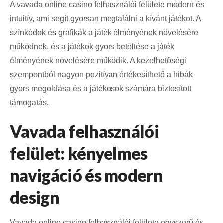
A vavada online casino felhasználói felülete modern és
intuitív, ami segít gyorsan megtalálni a kívánt játékot. A
színkódok és grafikák a játék élményének növelésére
működnek, és a játékok gyors betöltése a játék
élményének növelésére működik. A kezelhetőségi
szempontból nagyon pozitívan értékesíthető a hibák
gyors megoldása és a játékosok számára biztosított
támogatás.
Vavada felhasználói
felület: kényelmes
navigáció és modern
design
Vavada online casino felhasználói felülete egyszerű és