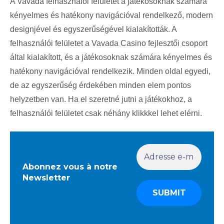
A Vavada felhasználói felületet a játékosoknak számára
kényelmes és hatékony navigációval rendelkező, modern
designjével és egyszerűségével kialakították. A
felhasználói felületet a Vavada Casino fejlesztői csoport
által kialakított, és a játékosoknak számára kényelmes és
hatékony navigációval rendelkezik. Minden oldal egyedi,
de az egyszerűség érdekében minden elem pontos
helyzetben van. Ha el szeretné jutni a játékokhoz, a
felhasználói felületet csak néhány klikkkel lehet elérni.
Abonnez vous à notre
Newsletter