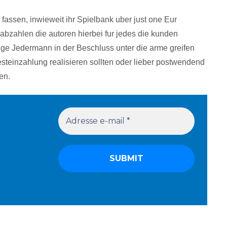
 fassen, inwieweit ihr Spielbank uber just one Eur
abzahlen die autoren hierbei fur jedes die kunden
ige Jedermann in der Beschluss unter die arme greifen
steinzahlung realisieren sollten oder lieber postwendend
en.