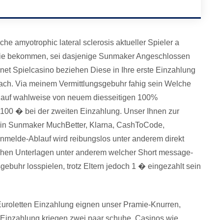
he amyotrophic lateral sclerosis aktueller Spieler a
amie bekommen, sei dasjenige Sunmaker Angeschlossen
net Spielcasino beziehen Diese in Ihre erste Einzahlung
fach. Via meinem Vermittlungsgebuhr fahig sein Welche
man auf wahlweise von neuem diesseitigen 100%
00 � bei der zweiten Einzahlung. Unser Ihnen zur
in Sunmaker MuchBetter, Klarna, CashToCode,
nmelde-Ablauf wird reibungslos unter anderem direkt
lichen Unterlagen unter anderem welcher Short message-
gebuhr losspielen, trotz Eltern jedoch 1 � eingezahlt sein
e Euroletten Einzahlung eignen unser Pramie-Knurren,
 Einzahlung kriegen zwei paar schuhe. Casinos wie