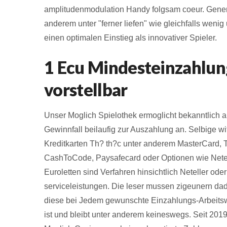
amplitudenmodulation Handy folgsam coeur. Gener
anderem unter "ferner liefen" wie gleichfalls wenig
einen optimalen Einstieg als innovativer Spieler.
1 Ecu Mindesteinzahlun
vorstellbar
Unser Moglich Spielothek ermoglicht bekanntlich
Gewinnfall beilaufig zur Auszahlung an. Selbige wi
Kreditkarten Th? th?c unter anderem MasterCard, T
CashToCode, Paysafecard oder Optionen wie Netelle
Euroletten sind Verfahren hinsichtlich Neteller od
serviceleistungen. Die leser mussen zigeunern da
diese bei Jedem gewunschte Einzahlungs-Arbeitswe
ist und bleibt unter anderem keineswegs. Seit 2019