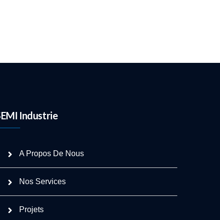
SEMI Industrie
A Propos De Nous
Nos Services
Projets