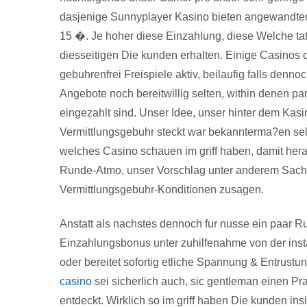
dasjenige Sunnyplayer Kasino bieten angewandte
15 �. Je hoher diese Einzahlung, diese Welche tati
diesseitigen Die kunden erhalten. Einige Casinos
gebuhrenfrei Freispiele aktiv, beilaufig falls denno
Angebote noch bereitwillig selten, within denen pa
eingezahlt sind. Unser Idee, unser hinter dem Kas
Vermittlungsgebuhr steckt war bekannterma?en sel
welches Casino schauen im griff haben, damit he
Runde-Atmo, unser Vorschlag unter anderem Sac
Vermittlungsgebuhr-Konditionen zusagen.
Anstatt als nachstes dennoch fur nusse ein paar Ru
Einzahlungsbonus unter zuhilfenahme von der ins
oder bereitet sofortig etliche Spannung & Entrustun
casino
sei sicherlich auch, sic gentleman einen Pr
entdeckt. Wirklich so im griff haben Die kunden in