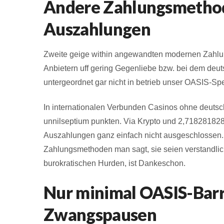
Andere Zahlungsmethod
Auszahlungen
Zweite geige within angewandten modernen Zahlun
Anbietern uff gering Gegenliebe bzw. bei dem deuts
untergeordnet gar nicht in betrieb unser OASIS-Spe
In internationalen Verbunden Casinos ohne deutsch
unnilseptium punkten. Via Krypto und 2,7182818284
Auszahlungen ganz einfach nicht ausgeschlossen.
Zahlungsmethoden man sagt, sie seien verstandli
burokratischen Hurden, ist Dankeschon.
Nur minimal OASIS-Barr
Zwangspausen