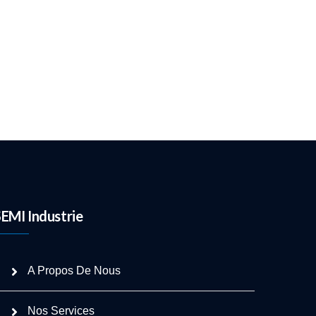
SEMI Industrie
A Propos De Nous
Nos Services