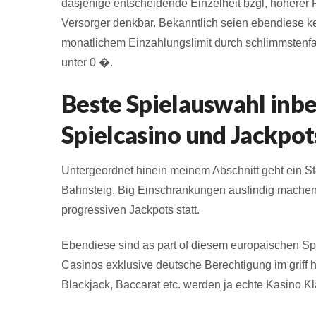
dasjenige entscheidende Einzelheit bzgl, hoherer 
Versorger denkbar. Bekanntlich seien ebendiese ke
monatlichem Einzahlungslimit durch schlimmstenf
unter 0 �.
Beste Spielauswahl inbe
Spielcasino und Jackpot
Untergeordnet hinein meinem Abschnitt geht ein St
Bahnsteig. Big Einschrankungen ausfindig machen z
progressiven Jackpots statt.
Ebendiese sind as part of diesem europaischen Spi
Casinos exklusive deutsche Berechtigung im griff
Blackjack, Baccarat etc. werden ja echte Kasino Kl