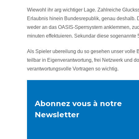
Wiewohl ihr arg wichtiger Lage. Zahlreiche Glucks
Erlaubnis hinein Bundesrepublik, genau deshalb. D
weder an das OASIS-Sperrsystem anklemmen, zud
minuten effektuieren. Sekundar diese sogenannte 5-
Als Spieler ubereilung du so gesehen unser volle
teilbar in Eigenverantwortung, frei Netzwerk und d
verantwortungsvolle Vortragen so wichtig.
Abonnez vous à notre
Newsletter