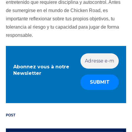
entretenido que requiere disciplina y autocontrol. Antes
de sumergirse en el mundo de Chicken Road, es
importante reflexionar sobre tus propios objetivos, tu
tolerancia al riesgo y tu capacidad para jugar de forma
responsable.
Abonnez vous à notre
Newsletter
POST