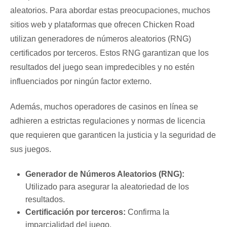
aleatorios. Para abordar estas preocupaciones, muchos
sitios web y plataformas que ofrecen Chicken Road
utilizan generadores de números aleatorios (RNG)
certificados por terceros. Estos RNG garantizan que los
resultados del juego sean impredecibles y no estén
influenciados por ningún factor externo.
Además, muchos operadores de casinos en línea se
adhieren a estrictas regulaciones y normas de licencia
que requieren que garanticen la justicia y la seguridad de
sus juegos.
Generador de Números Aleatorios (RNG):
Utilizado para asegurar la aleatoriedad de los
resultados.
Certificación por terceros:
Confirma la
imparcialidad del juego.