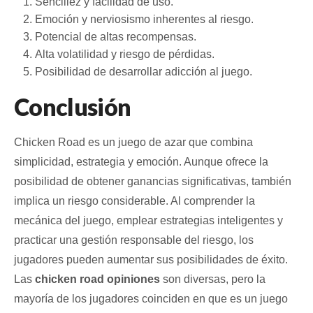
Sencillez y facilidad de uso.
Emoción y nerviosismo inherentes al riesgo.
Potencial de altas recompensas.
Alta volatilidad y riesgo de pérdidas.
Posibilidad de desarrollar adicción al juego.
Conclusión
Chicken Road es un juego de azar que combina
simplicidad, estrategia y emoción. Aunque ofrece la
posibilidad de obtener ganancias significativas, también
implica un riesgo considerable. Al comprender la
mecánica del juego, emplear estrategias inteligentes y
practicar una gestión responsable del riesgo, los
jugadores pueden aumentar sus posibilidades de éxito.
Las
chicken road opiniones
son diversas, pero la
mayoría de los jugadores coinciden en que es un juego