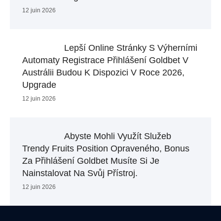
12 juin 2026
Lepší Online Stránky S Výherními
Automaty Registrace Přihlášení Goldbet V
Austrálii Budou K Dispozici V Roce 2026,
Upgrade
12 juin 2026
Abyste Mohli Využít Služeb
Trendy Fruits Position Opraveného, Bonus
Za Přihlášení Goldbet ​​musíte Si Je
Nainstalovat Na Svůj Přístroj.
12 juin 2026