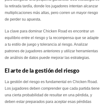
la retirada tardía, donde los jugadores intentan alcanzar
multiplicaciones más altas, pero corren un mayor riesgo
de perder su apuesta.
La clave para dominar Chicken Road es encontrar un
equilibrio entre el riesgo y la recompensa que se adapte
a tu estilo de juego y tolerancia al riesgo. Analizar
patrones de jugadores anteriores y utilizar herramientas
de análisis de datos puede mejorar las estrategias.
El arte de la gestión del riesgo
La gestión del riesgo es fundamental en Chicken Road.
Los jugadores deben comprender que cada partida tiene
una cierta probabilidad de resultar en una pérdida, y
deben estar preparados para aceptar esas pérdidas