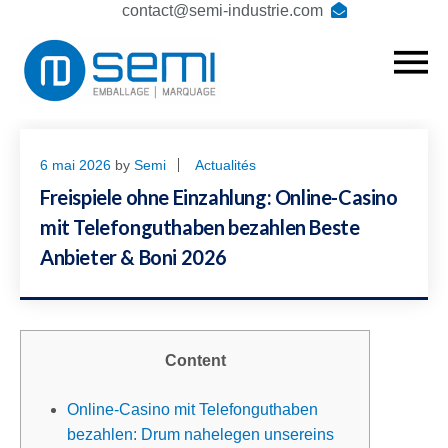
contact@semi-industrie.com
6 mai 2026
by
Semi
Actualités
Freispiele ohne Einzahlung: Online-Casino
mit Telefonguthaben bezahlen Beste
Anbieter & Boni 2026
Content
Online-Casino mit Telefonguthaben
bezahlen: Drum nahelegen unsereins