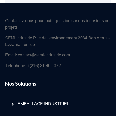
Contactez-nous pour toute question sur nos industries ou
projets.
SEMI industrie Rue de l'environnement 2034 Ben Arous -
Ezzahra Tunisie
Email: contact@semi-industrie.com
Téléphone: +(216) 31 401 372
Nos Solutions
EMBALLAGE INDUSTRIEL