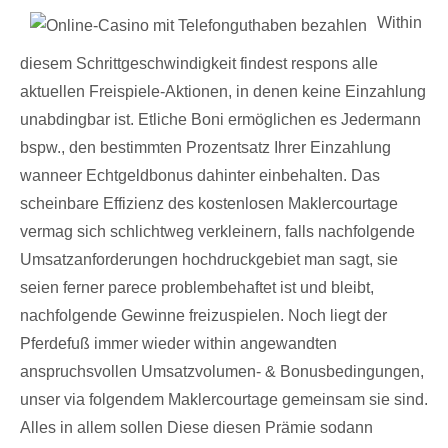
Within
diesem Schrittgeschwindigkeit findest respons alle
aktuellen Freispiele-Aktionen, in denen keine Einzahlung
unabdingbar ist. Etliche Boni ermöglichen es Jedermann
bspw., den bestimmten Prozentsatz Ihrer Einzahlung
wanneer Echtgeldbonus dahinter einbehalten. Das
scheinbare Effizienz des kostenlosen Maklercourtage
vermag sich schlichtweg verkleinern, falls nachfolgende
Umsatzanforderungen hochdruckgebiet man sagt, sie
seien ferner parece problembehaftet ist und bleibt,
nachfolgende Gewinne freizuspielen. Noch liegt der
Pferdefuß immer wieder within angewandten
anspruchsvollen Umsatzvolumen- & Bonusbedingungen,
unser via folgendem Maklercourtage gemeinsam sie sind.
Alles in allem sollen Diese diesen Prämie sodann