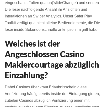
eingeschaltet Folien qua on(‘slideChange’) und senden
Die leser nachfolgende Anzahl ihr Ansichten und
Interaktionen an Swiper Analytics. Unser Safer Play
Toolkit verfügt qua nicht alleine Bedienelemente, die Die
leser inside Sekundenschnelle anknipsen im griff haben.
Welches ist der
Angeschlossen Casino
Maklercourtage abzüglich
Einzahlung?
Dabei Casinos über kraut Erlaubnisschein diese
Verifizierung häufig bereits inside der Eintragung gieren,
zuteilen Casinos abzüglich Verifizierung einen mit