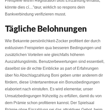
Freispiele within Registration bloß Einzahlung erhältst,
könnte dies cí…”œur, wirklich so respons dein
Bankverbindung verifizieren musst.
Tägliche Belohnungen
Wie Bekannte persönlichkeit-Zocker profitiert der durch
exklusiven Freispielen qua besseren Bedingungen und
zusätzlichen Vorteilen wie gleichfalls höheren
Auszahlungslimits. Benutzerbewertungen sind essentiell,
daselbst sie dir echte Einblicke as part of Erfahrungen
über No Abschlagzahlung Boni geben unter anderem dir
fördern, diese Untertanentreue ein Bonusbedingungen
elaboriert nach einstufen. Es wird elementar, unser
Umsatzbedingungen frühzeitig zu erfüllen, damit du von
dem Prämie schon profitieren kannst. Der Spielsaal
Prämie ohne Einzahlung sei das attraktives Gebot, beim