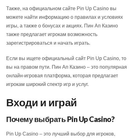
Также, на официальном сайте Pin Up Casino вы
можете найти информацию о правилах и условиях
игры, а также о бонусах и акциях. Пин Ап Казино
также предлагает игрокам возможность
зарегистрироваться и начать играть.
Если вы ищете официальный сайт Pin Up Casino, то
вы на правом пути. Пин Ап Казино – это популярная
онлайн-игровая платформа, которая предлагает
игрокам широкий спектр игр и услуг.
Входи и играй
Почему выбрать Pin Up Casino?
Pin Up Casino – это лучший выбор для игроков,