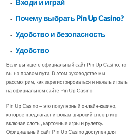
Входи и играй
Почему выбрать Pin Up Casino?
Удобство и безопасность
Удобство
Если вы ищете официальный сайт Pin Up Casino, то
вы на правом пути. В этом руководстве мы
рассмотрим, как зарегистрироваться и начать играть
на официальном сайте Pin Up Casino.
Pin Up Casino – это популярный онлайн-казино,
которое предлагает игрокам широкий спектр игр,
включая слоты, карточные игры и рулетку.
Официальный сайт Pin Up Casino доступен для