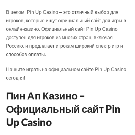
В целом, Pin Up Casino – это отличный выбор для
игроков, которые ищут официальный сайт для игры в
онлайн-казино. Официальный сайт Pin Up Casino
доступен для игроков из многих стран, включая
Россию, и предлагает игрокам широкий спектр игр и
способов оплаты.
Начните играть на официальном сайте Pin Up Casino
сегодня!
Пин Ап Казино –
Официальный сайт Pin
Up Casino