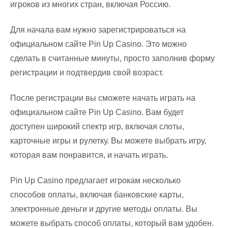
игроков из многих стран, включая Россию.
Для начала вам нужно зарегистрироваться на
официальном сайте Pin Up Casino. Это можно
сделать в считанные минуты, просто заполнив форму
регистрации и подтвердив свой возраст.
После регистрации вы сможете начать играть на
официальном сайте Pin Up Casino. Вам будет
доступен широкий спектр игр, включая слоты,
карточные игры и рулетку. Вы можете выбрать игру,
которая вам понравится, и начать играть.
Pin Up Casino предлагает игрокам несколько
способов оплаты, включая банковские карты,
электронные деньги и другие методы оплаты. Вы
можете выбрать способ оплаты, который вам удобен.