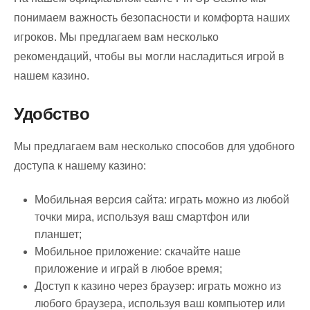
понимаем важность безопасности и комфорта наших
игроков. Мы предлагаем вам несколько
рекомендаций, чтобы вы могли насладиться игрой в
нашем казино.
Удобство
Мы предлагаем вам несколько способов для удобного
доступа к нашему казино:
Мобильная версия сайта: играть можно из любой
точки мира, используя ваш смартфон или
планшет;
Мобильное приложение: скачайте наше
приложение и играй в любое время;
Доступ к казино через браузер: играть можно из
любого браузера, используя ваш компьютер или