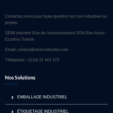
Contactez-nous pour toute question sur nos industries ou
projets.
SEMI industrie Rue de l'environnement 2034 Ben Arous -
Ezzahra Tunisie
Email: contact@semi-industrie.com
Téléphone: +(216) 31 401 372
Nos Solutions
EMBALLAGE INDUSTRIEL
ÉTIQUETAGE INDUSTRIEL