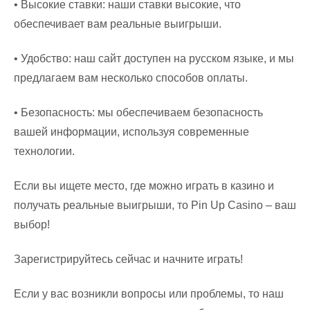
• Высокие ставки: наши ставки высокие, что
обеспечивает вам реальные выигрыши.
• Удобство: наш сайт доступен на русском языке, и мы
предлагаем вам несколько способов оплаты.
• Безопасность: мы обеспечиваем безопасность
вашей информации, используя современные
технологии.
Если вы ищете место, где можно играть в казино и
получать реальные выигрыши, то Pin Up Casino – ваш
выбор!
Зарегистрируйтесь сейчас и начните играть!
Если у вас возникли вопросы или проблемы, то наш