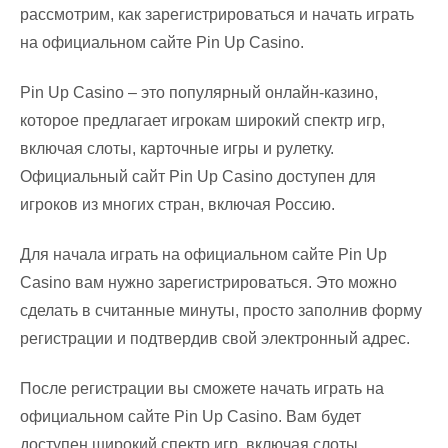
рассмотрим, как зарегистрироваться и начать играть
на официальном сайте Pin Up Casino.
Pin Up Casino – это популярный онлайн-казино,
которое предлагает игрокам широкий спектр игр,
включая слоты, карточные игры и рулетку.
Официальный сайт Pin Up Casino доступен для
игроков из многих стран, включая Россию.
Для начала играть на официальном сайте Pin Up
Casino вам нужно зарегистрироваться. Это можно
сделать в считанные минуты, просто заполнив форму
регистрации и подтвердив свой электронный адрес.
После регистрации вы сможете начать играть на
официальном сайте Pin Up Casino. Вам будет
доступен широкий спектр игр, включая слоты,