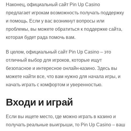
Наконец, официальный сайт Pin Up Casino
предлагает игрокам возможность получать поддержку
и помощь. Если у вас возникнут вопросы или
проблемы, вы можете обратиться к поддержке сайта,
которая будет рада помочь вам.
В целом, официальный сайт Pin Up Casino – это
отличный выбор для игроков, которые ищут
безопасное и интересное онлайн-казино. Здесь вы
можете найти все, что вам нужно для начала игры, и
начать играть с комфортом и уверенностью.
Входи и играй
Если вы ищете место, где можно играть в казино и
получать реальные выигрыши, то Pin Up Casino – ваш